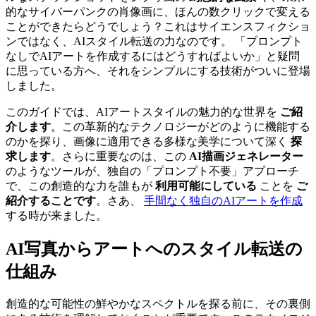
的なサイバーパンクの肖像画に、ほんの数クリックで変える
ことができたらどうでしょう？これはサイエンスフィクショ
ンではなく、AIスタイル転送の力なのです。 「プロンプト
なしでAIアートを作成するにはどうすればよいか」と疑問
に思っている方へ、それをシンプルにする技術がついに登場
しました。
このガイドでは、AIアートスタイルの魅力的な世界を
ご紹
介します
。この革新的なテクノロジーがどのように機能する
のかを探り、画像に適用できる多様な美学について深く
探
求します
。さらに重要なのは、この
AI描画ジェネレーター
のようなツールが、独自の「プロンプト不要」アプローチ
で、この創造的な力を誰もが
利用可能にしている
ことを
ご
紹介することです
。さあ、
手間なく独自のAIアートを作成
する時が来ました。
AI写真からアートへのスタイル転送の
仕組み
創造的な可能性の鮮やかなスペクトルを探る前に、その裏側