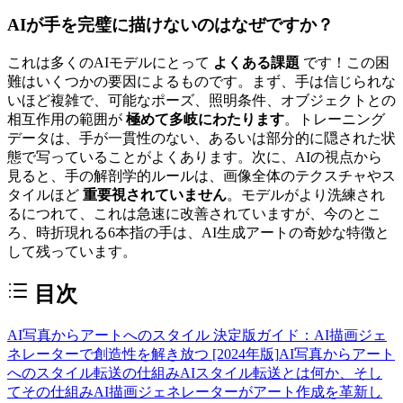
AIが手を完璧に描けないのはなぜですか？
これは多くのAIモデルにとって
よくある課題
です！この困
難はいくつかの要因によるものです。まず、手は信じられな
いほど複雑で、可能なポーズ、照明条件、オブジェクトとの
相互作用の範囲が
極めて多岐にわたります
。トレーニング
データは、手が一貫性のない、あるいは部分的に隠された状
態で写っていることがよくあります。次に、AIの視点から
見ると、手の解剖学的ルールは、画像全体のテクスチャやス
タイルほど
重要視されていません
。モデルがより洗練され
るにつれて、これは急速に改善されていますが、今のとこ
ろ、時折現れる6本指の手は、AI生成アートの奇妙な特徴と
して残っています。
目次
AI写真からアートへのスタイル 決定版ガイド：AI描画ジェ
ネレーターで創造性を解き放つ [2024年版]
AI写真からアート
へのスタイル転送の仕組み
AIスタイル転送とは何か、そし
てその仕組み
AI描画ジェネレーターがアート作成を革新し