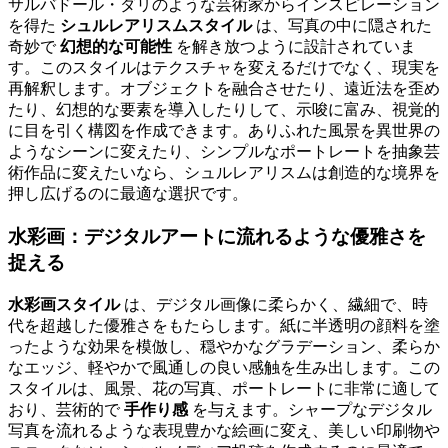
サルバドール・ダリのような芸術家からインスピレーション
を得た
シュルレアリスムスタイル
は、写真の中に隠された
奇妙で
幻想的な可能性
を解き放つように設計されていま
す。このスタイルはテクスチャを変えるだけでなく、現実を
再解釈します。オブジェクトを融合させたり、遠近法を歪め
たり、幻想的な要素を導入したりして、示唆に富み、視覚的
に目を引く構図を作成できます。ありふれた風景を異世界の
ようなシーンに変えたり、シンプルなポートレートを抽象芸
術作品に変えたいなら、シュルレアリスムは創造的な境界を
押し広げるのに最適な選択です。
水彩画：デジタルアートに流れるような優雅さを
捉える
水彩画スタイル
は、デジタル画像に柔らかく、繊細で、時
代を超越した優雅さをもたらします。紙に半透明の顔料を塗
ったような効果を模倣し、穏やかなグラデーション、柔らか
なエッジ、軽やかで風通しの良い感触を生み出します。この
スタイルは、風景、花の写真、ポートレートに非常に適して
おり、芸術的で
手作り感
を与えます。シャープなデジタル
写真を流れるような表現豊かな絵画に変え、美しい印刷物や