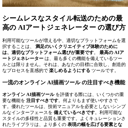
シームレスなスタイル転送のための最
高の AIアートジェネレーター
の選び方
利用可能なツールが増える中、適切なプラットフォームを選
択することは、
満足のいくクリエイティブ体験のために
は、適切なプラットフォーム選びが重要です
。
最高の AIア
ートジェネレーター
は、最も多くの機能を備えているツー
ルとは限りません。それは、あなたの目標に合致し、創造的
なプロセスを直感的で
楽しめるようにする
ツールです。
一流のオンライン AI描画ツール
の注目すべき機能
オンライン AI描画ツール
を評価する際には、いくつかの重
要な機能を
注目すべきです
。何よりもまず使いやすさで
す。優れたツールは、技術マニュアルを必要としないシンプ
ルなインターフェースを
備えているべきです
。利用可能な
スタイルの多様性と品質も重要です。よくキュレーションさ
れたライブラリは、より多くの
表現の幅を広げる要素とな