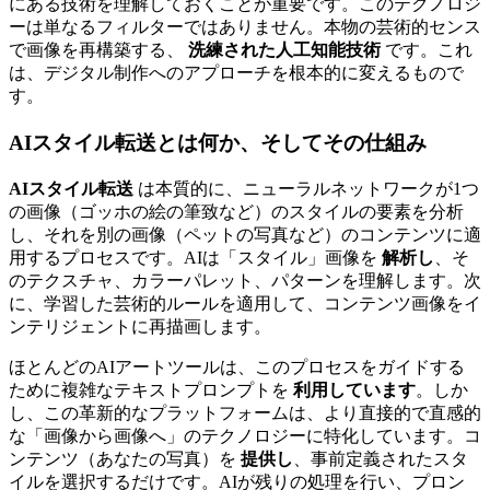
にある技術を理解しておくことが重要です。このテクノロジ
ーは単なるフィルターではありません。本物の芸術的センス
で画像を再構築する、
洗練された人工知能技術
です。これ
は、デジタル制作へのアプローチを根本的に変えるもので
す。
AIスタイル転送とは何か、そしてその仕組み
AIスタイル転送
は本質的に、ニューラルネットワークが1つ
の画像（ゴッホの絵の筆致など）のスタイルの要素を分析
し、それを別の画像（ペットの写真など）のコンテンツに適
用するプロセスです。AIは「スタイル」画像を
解析し
、そ
のテクスチャ、カラーパレット、パターンを理解します。次
に、学習した芸術的ルールを適用して、コンテンツ画像をイ
ンテリジェントに再描画します。
ほとんどのAIアートツールは、このプロセスをガイドする
ために複雑なテキストプロンプトを
利用しています
。しか
し、この革新的なプラットフォームは、より直接的で直感的
な「画像から画像へ」のテクノロジーに特化しています。コ
ンテンツ（あなたの写真）を
提供し
、事前定義されたスタ
イルを選択するだけです。AIが残りの処理を行い、プロン