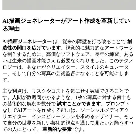
AI描画ジェネレーターがアート作成を革新してい
る理由
AI描画ジェネレーター
は、従来の障壁を打ち破ることで
創
造性の間口を広げています
。視覚的に魅力的なアートワーク
を制作するために、高価なソフトウェア、長年の練習、ある
いは生来の描画才能さえも必要なくなりました。このテクノ
ロジーは、あなたがクリエイター、スタイルのキュレータ
ー、そして自分の写真の芸術監督になることを可能にしま
す。
主な利点は、リスクやコストを気にせず実験できることで
す。人間が数週間かかるような、1枚の写真に対する何十も
の芸術的な解釈を数分で
試すことができます
。プロンプト
なしでAIアートを作成する能力は、ソーシャルメディアク
リエイター、インスピレーションを求めるデザイナー、そし
て自分の世界を新しい芸術的視点を通して見たいと願うすべ
ての人にとって、
革新的な要素
です。