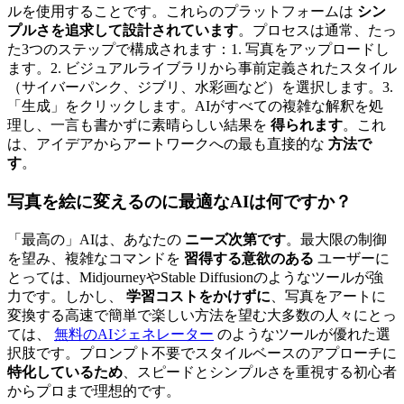
ルを使用することです。これらのプラットフォームは
シン
プルさを追求して設計されています
。プロセスは通常、たっ
た3つのステップで構成されます：1. 写真をアップロードし
ます。2. ビジュアルライブラリから事前定義されたスタイル
（サイバーパンク、ジブリ、水彩画など）を選択します。3.
「生成」をクリックします。AIがすべての複雑な解釈を処
理し、一言も書かずに素晴らしい結果を
得られます
。これ
は、アイデアからアートワークへの最も直接的な
方法で
す
。
写真を絵に変えるのに最適なAIは何ですか？
「最高の」AIは、あなたの
ニーズ次第です
。最大限の制御
を望み、複雑なコマンドを
習得する意欲のある
ユーザーに
とっては、MidjourneyやStable Diffusionのようなツールが強
力です。しかし、
学習コストをかけずに
、写真をアートに
変換する高速で簡単で楽しい方法を望む大多数の人々にとっ
ては、
無料のAIジェネレーター
のようなツールが優れた選
択肢です。プロンプト不要でスタイルベースのアプローチに
特化しているため
、スピードとシンプルさを重視する初心者
からプロまで理想的です。