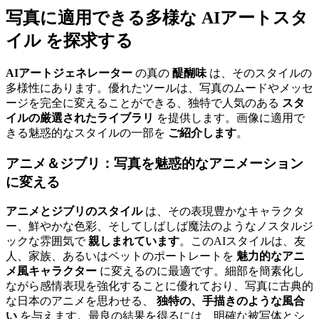
写真に適用できる多様な AIアートスタ
イル
を探求する
AIアートジェネレーター
の真の
醍醐味
は、そのスタイルの
多様性にあります。優れたツールは、写真のムードやメッセ
ージを完全に変えることができる、独特で人気のある
スタ
イルの厳選されたライブラリ
を提供します。画像に適用で
きる魅惑的なスタイルの一部を
ご紹介します
。
アニメ＆ジブリ：写真を魅惑的なアニメーション
に変える
アニメとジブリのスタイル
は、その表現豊かなキャラクタ
ー、鮮やかな色彩、そしてしばしば魔法のようなノスタルジ
ックな雰囲気で
親しまれています
。このAIスタイルは、友
人、家族、あるいはペットのポートレートを
魅力的なアニ
メ風キャラクター
に変えるのに最適です。細部を簡素化し
ながら感情表現を強化することに優れており、写真に古典的
な日本のアニメを思わせる、
独特の、手描きのような風合
い
を与えます。最良の結果を得るには、明確な被写体とシ