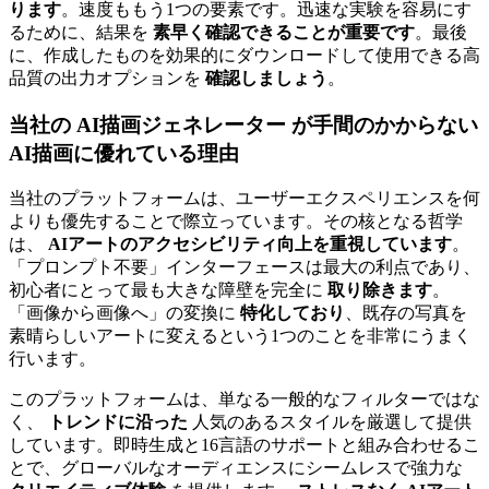
ります
。速度ももう1つの要素です。迅速な実験を容易にす
るために、結果を
素早く確認できることが重要です
。最後
に、作成したものを効果的にダウンロードして使用できる高
品質の出力オプションを
確認しましょう
。
当社の AI描画ジェネレーター
が手間のかからない
AI描画に優れている理由
当社のプラットフォームは、ユーザーエクスペリエンスを何
よりも優先することで際立っています。その核となる哲学
は、
AIアートのアクセシビリティ向上を重視しています
。
「プロンプト不要」インターフェースは最大の利点であり、
初心者にとって最も大きな障壁を完全に
取り除きます
。
「画像から画像へ」の変換に
特化しており
、既存の写真を
素晴らしいアートに変えるという1つのことを非常にうまく
行います。
このプラットフォームは、単なる一般的なフィルターではな
く、
トレンドに沿った
人気のあるスタイルを厳選して提供
しています。即時生成と16言語のサポートと組み合わせるこ
とで、グローバルなオーディエンスにシームレスで強力な