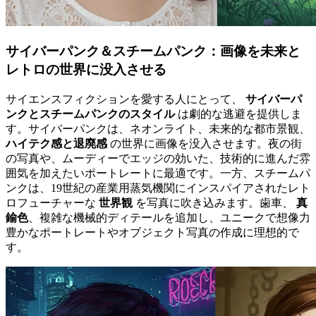
サイバーパンク＆スチームパンク：画像を未来と
レトロの世界に没入させる
サイエンスフィクションを愛する人にとって、
サイバーパ
ンクとスチームパンクのスタイル
は劇的な逃避を提供しま
す。サイバーパンクは、ネオンライト、未来的な都市景観、
ハイテク感と退廃感
の世界に画像を没入させます。夜の街
の写真や、ムーディーでエッジの効いた、技術的に進んだ雰
囲気を加えたいポートレートに最適です。一方、スチームパ
ンクは、19世紀の産業用蒸気機関にインスパイアされたレト
ロフューチャーな
世界観
を写真に吹き込みます。歯車、
真
鍮色
、複雑な機械的ディテールを追加し、ユニークで想像力
豊かなポートレートやオブジェクト写真の作成に理想的で
す。