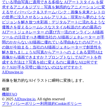
ている理由
写真に適用できる多様な AIアートスタイル を探
求する
アニメ＆ジブリ：写真を魅惑的なアニメーションに変
える
サイバーパンク＆スチームパンク：画像を未来とレトロ
の世界に没入させる
シュルレアリスム：現実から夢のような
ビジョンを解き放つ
水彩画：デジタルアートに流れるような
優雅さを捉える
シームレスなスタイル転送のための最高の
AIアートジェネレーター の選び方
一流のオンライン AI描画
ツール の注目すべき機能
当社の AI描画ジェネレーター が手
間のかからないAI描画に優れている理由
あなたのAIアート
の旅が今始まる：当社のAI描画ジェネレーターで創造性を
解き放ちましょう
AI写真からアートへの よくある質問
AIは
画像から描画できますか？
プロンプトなしでAIアートを作
成する方法は？
写真を絵に変えるのに最適なAIは何です
か？
AIが手を完璧に描けないのはなぜですか？
AIDrawing.io
画像を魅力的なAIイラストに瞬時に変換します。
概要
機能
FAQ
© 2025
AIDrawing.io
, All rights reserved
プライバシーポリシー
利用規約
Cookieポリシー