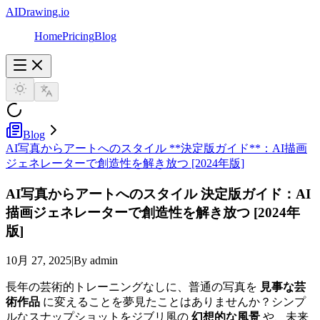
AIDrawing.io
Home
Pricing
Blog
Blog
AI写真からアートへのスタイル **決定版ガイド**：AI描画
ジェネレーターで創造性を解き放つ [2024年版]
AI写真からアートへのスタイル
決定版ガイド
：AI
描画ジェネレーターで創造性を解き放つ [2024年
版]
10月 27, 2025
|
By admin
長年の芸術的トレーニングなしに、普通の写真を
見事な芸
術作品
に変えることを夢見たことはありませんか？シンプ
ルなスナップショットをジブリ風の
幻想的な風景
や、未来