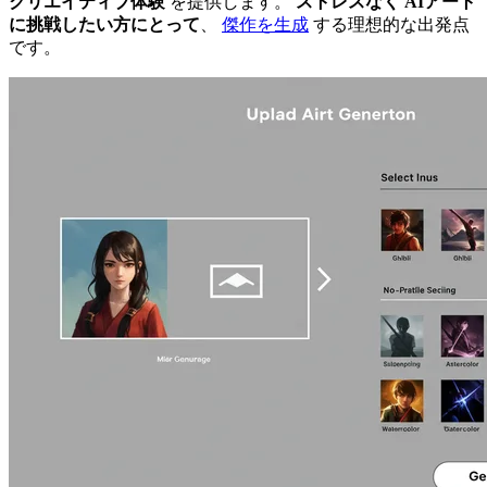
クリエイティブ体験
を提供します。
ストレスなく AIアート
に挑戦したい方にとって
、
傑作を生成
する理想的な出発点
です。