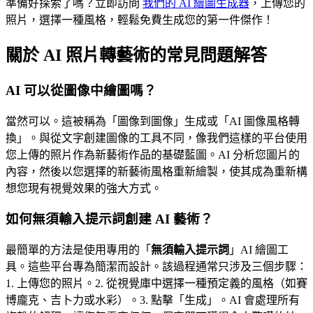
準備好探索了嗎？立即訪問
我們的 AI 繪圖生成器
，上傳您的
照片，選擇一種風格，輕鬆免費生成您的第一件傑作！
關於 AI 照片轉藝術的常見問題解答
AI 可以從圖像中繪圖嗎？
當然可以。這被稱為「圖像到圖像」生成或「AI 圖像風格轉
換」。與從文字創建圖像的工具不同，像我們這樣的平台使用
您上傳的照片作為新藝術作品的基礎藍圖。AI 分析您圖片的
內容，然後以您選擇的新藝術風格重新繪製，使其成為重新構
想您現有視覺效果的強大方式。
如何無須輸入提示詞創建 AI 藝術？
最簡單的方法是使用專用的「
無須輸入提示詞
」AI 繪圖工
具。這些平台專為簡潔而設計。該過程通常只涉及三個步驟：
1. 上傳您的照片。2. 從視覺庫中選擇一種預定義的風格（如賽
博龐克、吉卜力或水彩）。3. 點擊「生成」。AI 會處理所有