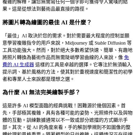
複雜的解釋，讓您無需寫任何一個字即可獲得令人驚嘆的結
果。這是從想法到藝術品最直接的路徑。
將圖片轉為繪圖的最佳 AI 是什麼？
「最佳」AI 取決於您的需求。對於需要最大程度的控制並願
意學習複雜指令的用戶來說，Midjourney 或 Stable Diffusion 等
工具功能強大。然而，對於絕大多數希望快速、簡單、有趣地
將照片轉換為藝術作品而無需陡峭學習曲線的人來說，像
免
費的 AI 生成器
這樣的工具是卓越的選擇。它專注於無須輸入
提示詞、基於風格的方法，使其對於重視速度和簡潔性的初學
者和專業人士來說都是理想之選。
為什麼 AI 無法完美繪製手部？
這是許多 AI 模型面臨的經典挑戰！困難源於幾個因素。首
先，手部極其複雜，具有各種可能的姿勢、光照條件以及與物
體的互動。訓練數據通常以不一致或部分遮擋的方式顯示手
部。其次，從 AI 的角度來看，手的解剖學規則不如圖像的整
體紋理和風格重要。隨著模型的日益複雜，這種情況正在迅速