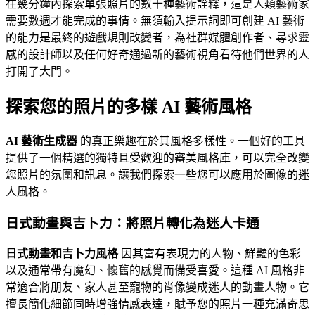
在幾分鐘內探索單張照片的數十種藝術詮釋，這是人類藝術家
需要數週才能完成的事情。無須輸入提示詞即可創建 AI 藝術
的能力是最終的遊戲規則改變者，為社群媒體創作者、尋求靈
感的設計師以及任何好奇通過新的藝術視角看待他們世界的人
打開了大門。
探索您的照片的多樣 AI 藝術風格
AI 藝術生成器
的真正樂趣在於其風格多樣性。一個好的工具
提供了一個精選的獨特且受歡迎的審美風格庫，可以完全改變
您照片的氛圍和訊息。讓我們探索一些您可以應用於圖像的迷
人風格。
日式動畫與吉卜力：將照片轉化為迷人卡通
日式動畫和吉卜力風格
因其富有表現力的人物、鮮豔的色彩
以及通常帶有魔幻、懷舊的感覺而備受喜愛。這種 AI 風格非
常適合將朋友、家人甚至寵物的肖像變成迷人的動畫人物。它
擅長簡化細節同時增強情感表達，賦予您的照片一種充滿奇思