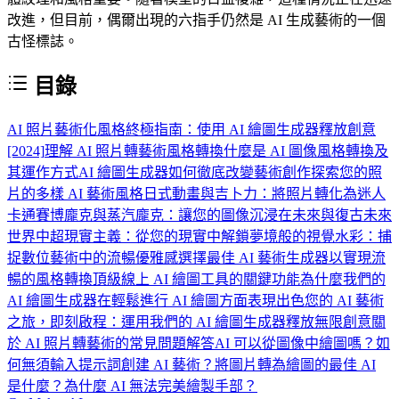
改進，但目前，偶爾出現的六指手仍然是 AI 生成藝術的一個
古怪標誌。
目錄
AI 照片藝術化風格終極指南：使用 AI 繪圖生成器釋放創意
[2024]
理解 AI 照片轉藝術風格轉換
什麼是 AI 圖像風格轉換及
其運作方式
AI 繪圖生成器如何徹底改變藝術創作
探索您的照
片的多樣 AI 藝術風格
日式動畫與吉卜力：將照片轉化為迷人
卡通
賽博龐克與蒸汽龐克：讓您的圖像沉浸在未來與復古未來
世界中
超現實主義：從您的現實中解鎖夢境般的視覺
水彩：捕
捉數位藝術中的流暢優雅感
選擇最佳 AI 藝術生成器以實現流
暢的風格轉換
頂級線上 AI 繪圖工具的關鍵功能
為什麼我們的
AI 繪圖生成器在輕鬆進行 AI 繪圖方面表現出色
您的 AI 藝術
之旅，即刻啟程：運用我們的 AI 繪圖生成器釋放無限創意
關
於 AI 照片轉藝術的常見問題解答
AI 可以從圖像中繪圖嗎？
如
何無須輸入提示詞創建 AI 藝術？
將圖片轉為繪圖的最佳 AI
是什麼？
為什麼 AI 無法完美繪製手部？