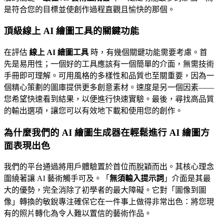
是符合您的目標並使創作過程直觀且愉快的那個。
頂級線上 AI 繪圖工具的關鍵功能
在評估
線上 AI 繪圖工具
時，有幾個關鍵功能需要考慮。首
先是易用性；一個好的工具應該有一個簡單的介面，無需技術
手冊即可理解。可用風格的多樣性和品質也至關重要，因為一
個精心策劃的圖庫提供更多創意素材。速度是另一個因素——
您希望快速看到結果，以便進行快速實驗。最後，尋找高品質
的輸出選項，讓您可以有效地下載和使用您的創作。
為什麼我們的 AI 繪圖生成器在輕鬆進行 AI 繪圖方
面表現出色
我們的平台通過將用戶體驗置於首位而脫穎而出。其核心理念
圍繞著讓 AI 藝術觸手可及。「
無須輸入提示詞
」介面是其最
大的優勢，完全消除了初學者的最大障礙。它對「圖像到圖
像」轉換的敏銳專注確保它在一件事上做得非常出色：將您現
有的照片轉化為令人難以置信的藝術作品。