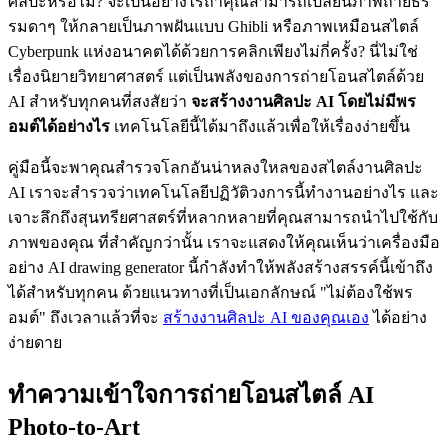
ศิลปะหรือไม่? จะเป็นอย่างไรถ้าคุณสามารถเปลี่ยนภาพถ่ายธร
รมดาๆ ให้กลายเป็นภาพฝันแบบ Ghibli หรือภาพเหมือนสไตล์
Cyberpunk แห่งอนาคตได้ด้วยการคลิกเพียงไม่กี่ครั้ง? นี่ไม่ใช่
เรื่องนิยายวิทยาศาสตร์ แต่เป็นพลังของการถ่ายโอนสไตล์ด้วย
AI สำหรับทุกคนที่สงสัยว่า
จะสร้างงานศิลปะ AI โดยไม่มีพร
อมต์ได้อย่างไร
เทคโนโลยีนี้ได้มาถึงแล้วเพื่อให้เรื่องง่ายขึ้น
คู่มือนี้จะพาคุณสำรวจโลกอันน่าหลงใหลของสไตล์งานศิลปะ
AI เราจะสำรวจว่าเทคโนโลยีปฏิวัติวงการนี้ทำงานอย่างไร และ
เจาะลึกถึงสุนทรียศาสตร์ที่หลากหลายที่คุณสามารถนำไปใช้กับ
ภาพของคุณ ที่สำคัญกว่านั้น เราจะแสดงให้คุณเห็นว่าเครื่องมือ
อย่าง AI drawing generator นี้กำลังทำให้พลังสร้างสรรค์นี้เข้าถึง
ได้สำหรับทุกคน ด้วยแนวทางที่เป็นเอกลักษณ์ "ไม่ต้องใช้พร
อมต์" ถึงเวลาแล้วที่จะ
สร้างงานศิลปะ AI ของคุณเอง
ได้อย่าง
ง่ายดาย
ทำความเข้าใจการถ่ายโอนสไตล์ AI
Photo-to-Art