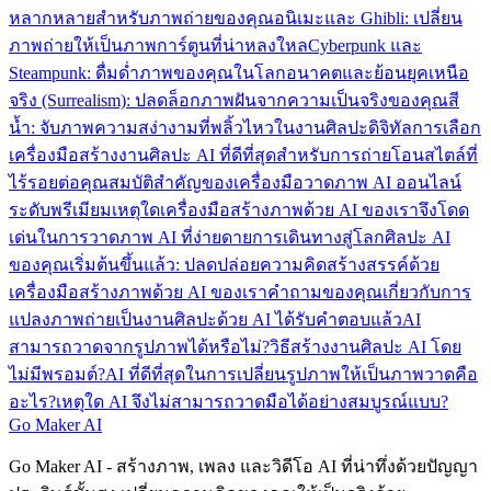
หลากหลายสำหรับภาพถ่ายของคุณ
อนิเมะและ Ghibli: เปลี่ยน
ภาพถ่ายให้เป็นภาพการ์ตูนที่น่าหลงใหล
Cyberpunk และ
Steampunk: ดื่มด่ำภาพของคุณในโลกอนาคตและย้อนยุค
เหนือ
จริง (Surrealism): ปลดล็อกภาพฝันจากความเป็นจริงของคุณ
สี
น้ำ: จับภาพความสง่างามที่พลิ้วไหวในงานศิลปะดิจิทัล
การเลือก
เครื่องมือสร้างงานศิลปะ AI ที่ดีที่สุดสำหรับการถ่ายโอนสไตล์ที่
ไร้รอยต่อ
คุณสมบัติสำคัญของเครื่องมือวาดภาพ AI ออนไลน์
ระดับพรีเมียม
เหตุใดเครื่องมือสร้างภาพด้วย AI ของเราจึงโดด
เด่นในการวาดภาพ AI ที่ง่ายดาย
การเดินทางสู่โลกศิลปะ AI
ของคุณเริ่มต้นขึ้นแล้ว: ปลดปล่อยความคิดสร้างสรรค์ด้วย
เครื่องมือสร้างภาพด้วย AI ของเรา
คำถามของคุณเกี่ยวกับการ
แปลงภาพถ่ายเป็นงานศิลปะด้วย AI ได้รับคำตอบแล้ว
AI
สามารถวาดจากรูปภาพได้หรือไม่?
วิธีสร้างงานศิลปะ AI โดย
ไม่มีพรอมต์?
AI ที่ดีที่สุดในการเปลี่ยนรูปภาพให้เป็นภาพวาดคือ
อะไร?
เหตุใด AI จึงไม่สามารถวาดมือได้อย่างสมบูรณ์แบบ?
Go Maker AI
Go Maker AI - สร้างภาพ, เพลง และวิดีโอ AI ที่น่าทึ่งด้วยปัญญา