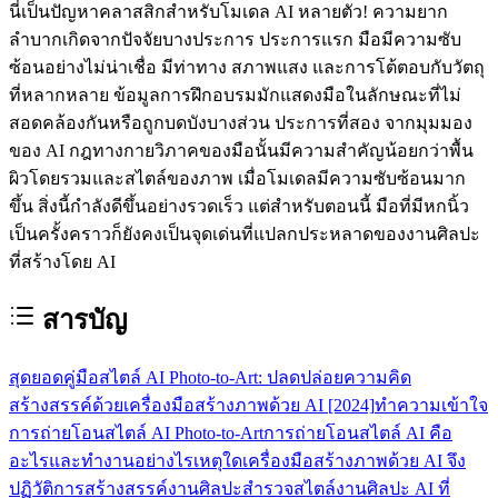
นี่เป็นปัญหาคลาสสิกสำหรับโมเดล AI หลายตัว! ความยาก
ลำบากเกิดจากปัจจัยบางประการ ประการแรก มือมีความซับ
ซ้อนอย่างไม่น่าเชื่อ มีท่าทาง สภาพแสง และการโต้ตอบกับวัตถุ
ที่หลากหลาย ข้อมูลการฝึกอบรมมักแสดงมือในลักษณะที่ไม่
สอดคล้องกันหรือถูกบดบังบางส่วน ประการที่สอง จากมุมมอง
ของ AI กฎทางกายวิภาคของมือนั้นมีความสำคัญน้อยกว่าพื้น
ผิวโดยรวมและสไตล์ของภาพ เมื่อโมเดลมีความซับซ้อนมาก
ขึ้น สิ่งนี้กำลังดีขึ้นอย่างรวดเร็ว แต่สำหรับตอนนี้ มือที่มีหกนิ้ว
เป็นครั้งคราวก็ยังคงเป็นจุดเด่นที่แปลกประหลาดของงานศิลปะ
ที่สร้างโดย AI
สารบัญ
สุดยอดคู่มือสไตล์ AI Photo-to-Art: ปลดปล่อยความคิด
สร้างสรรค์ด้วยเครื่องมือสร้างภาพด้วย AI [2024]
ทำความเข้าใจ
การถ่ายโอนสไตล์ AI Photo-to-Art
การถ่ายโอนสไตล์ AI คือ
อะไรและทำงานอย่างไร
เหตุใดเครื่องมือสร้างภาพด้วย AI จึง
ปฏิวัติการสร้างสรรค์งานศิลปะ
สำรวจสไตล์งานศิลปะ AI ที่