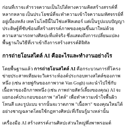
ก่อนที่เราจะสำรวจความเป็นไปได้ทางความคิดสร้างสรรค์ที่
หลากหลาย เป็นประโยชน์ที่จะทำความเข้าใจความมหัศจรรย์ที่
อยู่เบื้องหลัง เทคโนโลยีนี้ไม่ใช่แค่ฟิลเตอร์ แต่เป็นรูปแบบปัญญา
ประดิษฐ์ที่ซับซ้อนที่สร้างสรรค์ภาพของคุณขึ้นมาใหม่ด้วย
ความสามารถทางศิลปะที่แท้จริง ซึ่งแสดงถึงการเปลี่ยนแปลง
พื้นฐานในวิธีที่เราเข้าถึงการสร้างสรรค์ดิจิทัล
การถ่ายโอนสไตล์ AI คืออะไรและทำงานอย่างไร
โดยพื้นฐานแล้ว
การถ่ายโอนสไตล์ AI
คือกระบวนการที่โครง
ข่ายประสาทเทียมจะวิเคราะห์องค์ประกอบทางสไตล์ของภาพ
หนึ่ง (เช่น ลายพู่กันของภาพวาด Van Gogh) และนำไปใช้กับ
เนื้อหาของอีกภาพหนึ่ง (เช่น ภาพถ่ายสัตว์เลี้ยงของคุณ) AI จะ
แยกองค์ประกอบของภาพ "สไตล์" เพื่อทำความเข้าใจพื้นผิว
โทนสี และรูปแบบ จากนั้นจะวาดภาพ "เนื้อหา" ของคุณใหม่ได้
อย่างชาญฉลาดโดยใช้กฎทางศิลปะที่เรียนรู้มาเหล่านั้น
เครื่องมือ AI สร้างสรรค์งานศิลปะส่วนใหญ่พึ่งพาพรอมต์