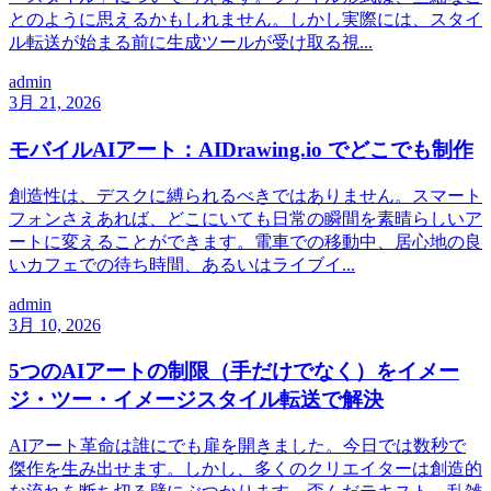
とのように思えるかもしれません。しかし実際には、スタイ
ル転送が始まる前に生成ツールが受け取る視...
admin
3月 21, 2026
モバイルAIアート：AIDrawing.io でどこでも制作
創造性は、デスクに縛られるべきではありません。スマート
フォンさえあれば、どこにいても日常の瞬間を素晴らしいア
ートに変えることができます。電車での移動中、居心地の良
いカフェでの待ち時間、あるいはライブイ...
admin
3月 10, 2026
5つのAIアートの制限（手だけでなく）をイメー
ジ・ツー・イメージスタイル転送で解決
AIアート革命は誰にでも扉を開きました。今日では数秒で
傑作を生み出せます。しかし、多くのクリエイターは創造的