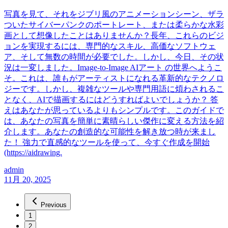
写真を見て、それをジブリ風のアニメーションシーン、ザラ
ついたサイバーパンクのポートレート、または柔らかな水彩
画として想像したことはありませんか？長年、これらのビジ
ョンを実現するには、専門的なスキル、高価なソフトウェ
ア、そして無数の時間が必要でした。しかし、今日、その状
況は一変しました。Image-to-Image AIアート の世界へようこ
そ。これは、誰もがアーティストになれる革新的なテクノロ
ジーです。しかし、複雑なツールや専門用語に煩わされるこ
となく、AIで描画するにはどうすればよいでしょうか？ 答
えはあなたが思っているよりもシンプルです。このガイドで
は、あなたの写真を簡単に素晴らしい傑作に変える方法を紹
介します。あなたの創造的な可能性を解き放つ時が来まし
た！ 強力で直感的なツールを使って、今すぐ作成を開始
(https://aidrawing.
admin
11月 20, 2025
Previous
1
2