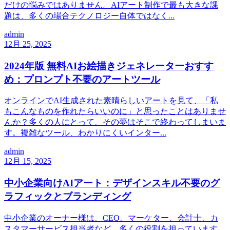
だけの悩みではありません。AIアート制作で最も大きな課
題は、多くの場合テクノロジー自体ではなく...
admin
12月 25, 2025
2024年版 無料AIお絵描きジェネレーターおすす
め：プロンプト不要のアートツール
オンラインでAI生成された素晴らしいアートを見て、「私
もこんなものを作れたらいいのに」と思ったことはありませ
んか？多くの人にとって、その夢はそこで終わってしまいま
す。複雑なツール、わかりにくいインター...
admin
12月 15, 2025
中小企業向けAIアート：デザインスキル不要のグ
ラフィックとブランディング
中小企業のオーナー様は、CEO、マーケター、会計士、カ
スタマーサービス担当者など、多くの役割を担っています。