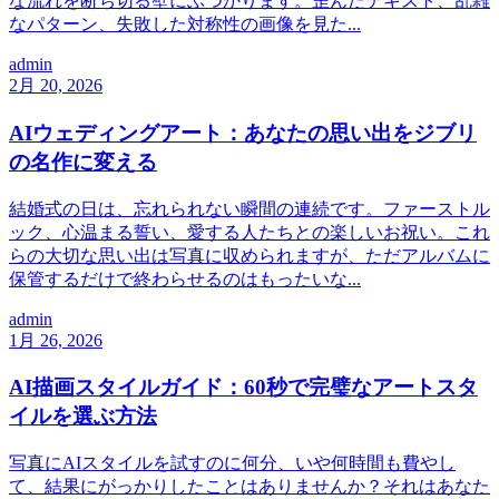
な流れを断ち切る壁にぶつかります。歪んだテキスト、乱雑
なパターン、失敗した対称性の画像を見た...
admin
2月 20, 2026
AIウェディングアート：あなたの思い出をジブリ
の名作に変える
結婚式の日は、忘れられない瞬間の連続です。ファーストル
ック、心温まる誓い、愛する人たちとの楽しいお祝い。これ
らの大切な思い出は写真に収められますが、ただアルバムに
保管するだけで終わらせるのはもったいな...
admin
1月 26, 2026
AI描画スタイルガイド：60秒で完璧なアートスタ
イルを選ぶ方法
写真にAIスタイルを試すのに何分、いや何時間も費やし
て、結果にがっかりしたことはありませんか？それはあなた