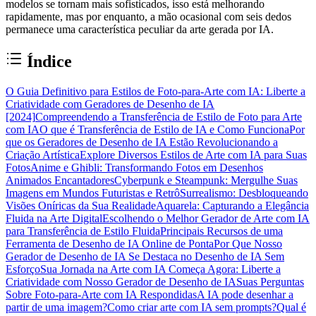
modelos se tornam mais sofisticados, isso está melhorando
rapidamente, mas por enquanto, a mão ocasional com seis dedos
permanece uma característica peculiar da arte gerada por IA.
Índice
O Guia Definitivo para Estilos de Foto-para-Arte com IA: Liberte a
Criatividade com Geradores de Desenho de IA
[2024]
Compreendendo a Transferência de Estilo de Foto para Arte
com IA
O que é Transferência de Estilo de IA e Como Funciona
Por
que os Geradores de Desenho de IA Estão Revolucionando a
Criação Artística
Explore Diversos Estilos de Arte com IA para Suas
Fotos
Anime e Ghibli: Transformando Fotos em Desenhos
Animados Encantadores
Cyberpunk e Steampunk: Mergulhe Suas
Imagens em Mundos Futuristas e Retrô
Surrealismo: Desbloqueando
Visões Oníricas da Sua Realidade
Aquarela: Capturando a Elegância
Fluida na Arte Digital
Escolhendo o Melhor Gerador de Arte com IA
para Transferência de Estilo Fluida
Principais Recursos de uma
Ferramenta de Desenho de IA Online de Ponta
Por Que Nosso
Gerador de Desenho de IA Se Destaca no Desenho de IA Sem
Esforço
Sua Jornada na Arte com IA Começa Agora: Liberte a
Criatividade com Nosso Gerador de Desenho de IA
Suas Perguntas
Sobre Foto-para-Arte com IA Respondidas
A IA pode desenhar a
partir de uma imagem?
Como criar arte com IA sem prompts?
Qual é