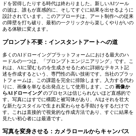
ドを習得したりする時代は終わりました。新しいAIツール
の波は、誰もが直感的に、そしてすぐに結果を出せるように
設計されています。このアプローチは、アート制作への従来
の障壁を打ち破り、最初の一クリックから楽しくやりがいの
ある体験に変えます。
プロンプト不要：インスタントアートへの道
多くのAIドローイングプラットフォームにおける最大のハ
ードルの一つは、「プロンプトエンジニアリング」です。こ
れは、AIに望むものを生成させるために詳細なテキスト記
述を作成するという、専門性の高い技術です。当社のプラッ
トフォームは、この課題を完全に排除します。入力する代わ
りに、画像を単なる出発点として使用します。この
画像か
らAIドローイング
のプロセスは信じられないほど直感的で
す。写真にはすでに構図と被写体があり、AIはそれを壮大
な新たなスタイルで生まれ変わらせる手助けをするだけで
す。これは直接的で視覚的な作成方法であり、すぐに結果を
見たい初心者には最適です。
写真を変身させる：カメラロールからキャンバス