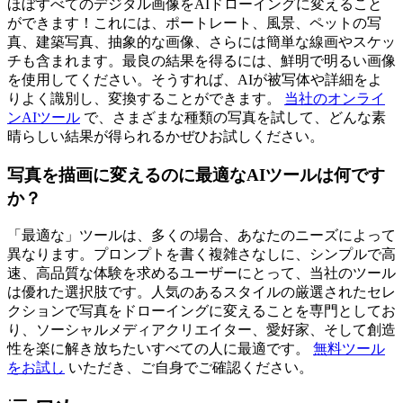
ほぼすべてのデジタル画像をAIドローイングに変えること
ができます！これには、ポートレート、風景、ペットの写
真、建築写真、抽象的な画像、さらには簡単な線画やスケッ
チも含まれます。最良の結果を得るには、鮮明で明るい画像
を使用してください。そうすれば、AIが被写体や詳細をよ
りよく識別し、変換することができます。
当社のオンライ
ンAIツール
で、さまざまな種類の写真を試して、どんな素
晴らしい結果が得られるかぜひお試しください。
写真を描画に変えるのに最適なAIツールは何です
か？
「最適な」ツールは、多くの場合、あなたのニーズによって
異なります。プロンプトを書く複雑さなしに、シンプルで高
速、高品質な体験を求めるユーザーにとって、当社のツール
は優れた選択肢です。人気のあるスタイルの厳選されたセレ
クションで写真をドローイングに変えることを専門としてお
り、ソーシャルメディアクリエイター、愛好家、そして創造
性を楽に解き放ちたいすべての人に最適です。
無料ツール
をお試し
いただき、ご自身でご確認ください。