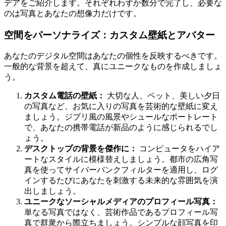
デアをご紹介します。それぞれわずか数分で完了し、必要な
のは写真とあなたの想像力だけです。
空間をパーソナライズ：カスタム壁紙とアバター
あなたのデジタル空間はあなたの個性を反映するべきです。
一般的な背景を超えて、真にユニークなものを作成しましょ
う。
カスタム電話の壁紙：
大切な人、ペット、美しい夕日
の写真など、お気に入りの写真を芸術的な壁紙に変え
ましょう。ジブリ風の風景やシュールなポートレート
で、あなたの携帯電話が新品のように感じられるでし
ょう。
デスクトップの背景を傑作に：
コンピュータをハイア
ートなスタイルに模様替えしましょう。都市の広角写
真を使ってサイバーパンクフィルターを適用し、ログ
インするたびにあなたを刺激する未来的な雰囲気を演
出しましょう。
ユニークなソーシャルメディアのプロフィール写真：
単なる写真ではなく、芸術作品であるプロフィール写
真で群衆から際立ちましょう。シンプルな顔写真を印