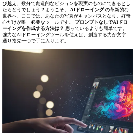
び越え、数分で創造的なビジョンを現実のものにできるとし
たらどうでしょう？ようこそ、
AIドローイング
の革新的な
世界へ。ここでは、あなたの写真がキャンバスとなり、好奇
心だけが唯一必要なツールです。
プロンプトなしでAIドロ
ーイングを作成する方法は？
思っているよりも簡単です。
強力なAIドローイングツールを使えば、創造する力が文字
通り指先一つで手に入ります。