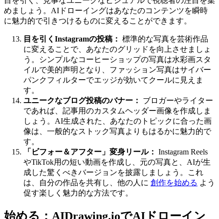
目を引く、見事なユニークなビジュアルで視聴者の注目を集
めましょう。AIドローイングはあなたのコンテンツを瞬時
に魅力的で引きつけるものに変えることができます。
目を引くInstagramの投稿：
標準的な写真を芸術作品
に変えることで、あなたのグリッドを向上させましょ
う。シンプルなコーヒーショップの写真は水彩画スタ
イルで美的声明となり、ファッション写真はサイバー
パンクフィルターでエッジが効いてクールに見えま
す。
ユニークなブログ投稿のバナー：
ブロガーやライター
であれば、記事用のカスタムヘッダー画像を作成しま
しょう。AI生成された、あなたのトピックに合った画
像は、一般的なストック写真よりもはるかに魅力的で
す。
「ビフォー＆アフター」変身リール：
Instagram Reels
やTikTok用の短い動画を作成し、元の写真と、AIが生
成した驚くべきバージョンを披露しましょう。これ
は、自分の作品を共有し、他の人に
創作を始める
よう
促す楽しく魅力的な方法です。
始める：AIDrawing.ioでAIドローイン