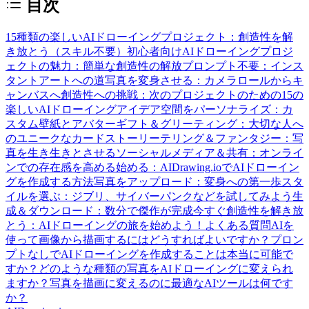
目次
15種類の楽しいAIドローイングプロジェクト：創造性を解
き放とう（スキル不要）
初心者向けAIドローイングプロジ
ェクトの魅力：簡単な創造性の解放
プロンプト不要：インス
タントアートへの道
写真を変身させる：カメラロールからキ
ャンバスへ
創造性への挑戦：次のプロジェクトのための15の
楽しいAIドローイングアイデア
空間をパーソナライズ：カ
スタム壁紙とアバター
ギフト＆グリーティング：大切な人へ
のユニークなカード
ストーリーテリング＆ファンタジー：写
真を生き生きとさせる
ソーシャルメディア＆共有：オンライ
ンでの存在感を高める
始める：AIDrawing.ioでAIドローイン
グを作成する方法
写真をアップロード：変身への第一歩
スタ
イルを選ぶ：ジブリ、サイバーパンクなどを試してみよう
生
成＆ダウンロード：数分で傑作が完成
今すぐ創造性を解き放
とう：AIドローイングの旅を始めよう！
よくある質問
AIを
使って画像から描画するにはどうすればよいですか？
プロン
プトなしでAIドローイングを作成することは本当に可能で
すか？
どのような種類の写真をAIドローイングに変えられ
ますか？
写真を描画に変えるのに最適なAIツールは何です
か？