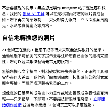
不需要複雜的提示。無論您是製作 Instagram 帖子還是客戶概
念，我們的
創意 AI 工具
可以在幾秒鐘內將您的照片變成藝
術。您不再受詞彙限制——只受想像力限制。立即探索蒸汽龐
克、水彩或賽博龐克等風格。
自信地轉換您的照片
AI 藝術正在進化，但您不必等待未來就能獲得很好的結果。
通過遠離不可預測的文字提示並專注於您自己圖像的結構完整
性，您可以繞過數位藝術最常見的限制。
無論您擔心文字扭曲、對稱破裂還是失去細節，正確的工具都
會帶來巨大差異。我們的「圖像到圖像」技術確保您的創意掌
握主導權，而我們處理藝術繁重的工作。
想像您的日落照片成為吉卜力畫作或城市景觀成為賽博龐克海
報——只需點擊一下即可。不要讓技術限制阻礙您。
立即開
始創作藝術
並發現專業級 AI 藝術真正可以多麼輕鬆。