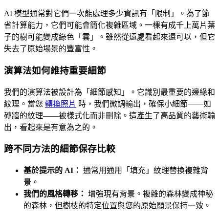
AI 模型通常對它們一次能處理多少資訊有「限制」。為了節
省計算能力，它們可能會簡化複雜區域。一棵有成千上萬片葉
子的樹可能變成綠色「雲」。雖然從遠處看起來還可以，但它
失去了原始場景的豐富性。
演算法如何維持重要細節
我們的演算法被設計為「細節感知」。它識別最重要的邊緣和
紋理。當您
轉換照片
時，我們微調輸出，確保小細節——如
磚牆的紋理——被樣式化而非刪除。這產生了高品質的藝術輸
出，看起來是有意為之的。
跨不同方法的細節保存比較
基於提示的 AI：
通常用通用「填充」紋理替換複雜背
景。
我們的風格轉移：
增強現有背景。複雜的森林變成神秘
的森林，但樹枝的特定位置與您的原始願景保持一致。