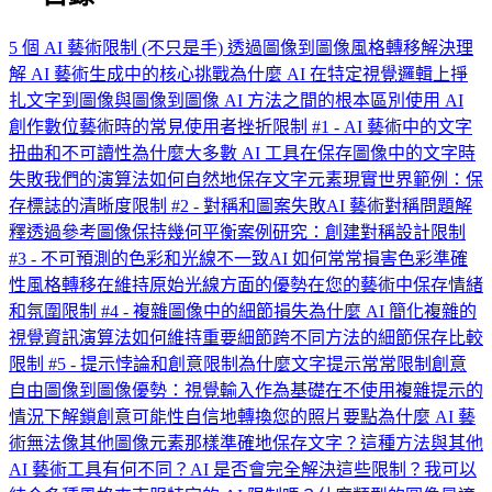
5 個 AI 藝術限制 (不只是手) 透過圖像到圖像風格轉移解決
理
解 AI 藝術生成中的核心挑戰
為什麼 AI 在特定視覺邏輯上掙
扎
文字到圖像與圖像到圖像 AI 方法之間的根本區別
使用 AI
創作數位藝術時的常見使用者挫折
限制 #1 - AI 藝術中的文字
扭曲和不可讀性
為什麼大多數 AI 工具在保存圖像中的文字時
失敗
我們的演算法如何自然地保存文字元素
現實世界範例：保
存標誌的清晰度
限制 #2 - 對稱和圖案失敗
AI 藝術對稱問題解
釋
透過參考圖像保持幾何平衡
案例研究：創建對稱設計
限制
#3 - 不可預測的色彩和光線不一致
AI 如何常常損害色彩準確
性
風格轉移在維持原始光線方面的優勢
在您的藝術中保存情緒
和氛圍
限制 #4 - 複雜圖像中的細節損失
為什麼 AI 簡化複雜的
視覺資訊
演算法如何維持重要細節
跨不同方法的細節保存比較
限制 #5 - 提示悖論和創意限制
為什麼文字提示常常限制創意
自由
圖像到圖像優勢：視覺輸入作為基礎
在不使用複雜提示的
情況下解鎖創意可能性
自信地轉換您的照片
要點
為什麼 AI 藝
術無法像其他圖像元素那樣準確地保存文字？
這種方法與其他
AI 藝術工具有何不同？
AI 是否會完全解決這些限制？
我可以