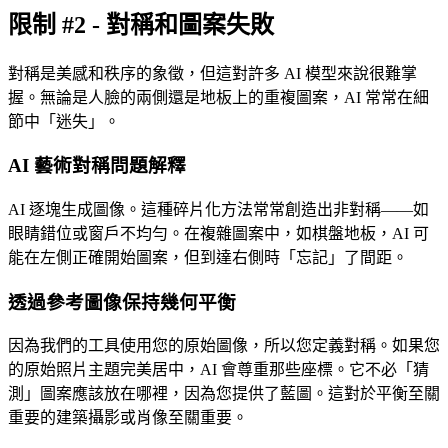
限制 #2 - 對稱和圖案失敗
對稱是美感和秩序的象徵，但這對許多 AI 模型來說很難掌
握。無論是人臉的兩側還是地板上的重複圖案，AI 常常在細
節中「迷失」。
AI 藝術對稱問題解釋
AI 逐塊生成圖像。這種碎片化方法常常創造出非對稱——如
眼睛錯位或窗戶不均勻。在複雜圖案中，如棋盤地板，AI 可
能在左側正確開始圖案，但到達右側時「忘記」了間距。
透過參考圖像保持幾何平衡
因為我們的工具使用您的原始圖像，所以您定義對稱。如果您
的原始照片主題完美居中，AI 會尊重那些座標。它不必「猜
測」圖案應該放在哪裡，因為您提供了藍圖。這對於平衡至關
重要的建築攝影或肖像至關重要。