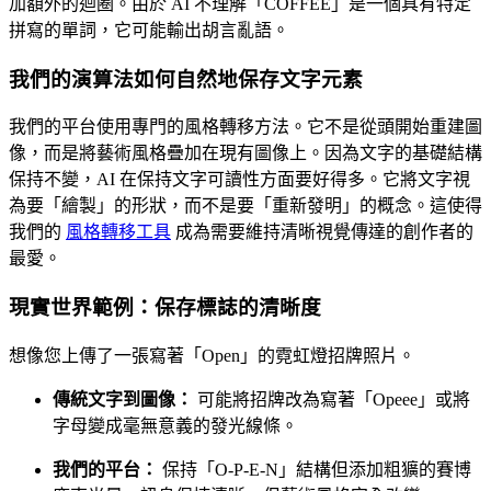
加額外的迴圈。由於 AI 不理解「COFFEE」是一個具有特定
拼寫的單詞，它可能輸出胡言亂語。
我們的演算法如何自然地保存文字元素
我們的平台使用專門的風格轉移方法。它不是從頭開始重建圖
像，而是將藝術風格疊加在現有圖像上。因為文字的基礎結構
保持不變，AI 在保持文字可讀性方面要好得多。它將文字視
為要「繪製」的形狀，而不是要「重新發明」的概念。這使得
我們的
風格轉移工具
成為需要維持清晰視覺傳達的創作者的
最愛。
現實世界範例：保存標誌的清晰度
想像您上傳了一張寫著「Open」的霓虹燈招牌照片。
傳統文字到圖像：
可能將招牌改為寫著「Opeee」或將
字母變成毫無意義的發光線條。
我們的平台：
保持「O-P-E-N」結構但添加粗獷的賽博