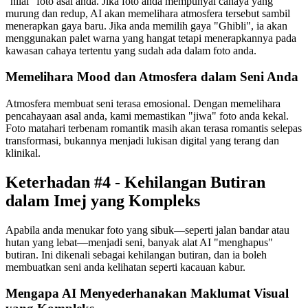
"nilai" foto asal anda. Jika foto anda mempunyai cahaya yang
murung dan redup, AI akan memelihara atmosfera tersebut sambil
menerapkan gaya baru. Jika anda memilih gaya "Ghibli", ia akan
menggunakan palet warna yang hangat tetapi menerapkannya pada
kawasan cahaya tertentu yang sudah ada dalam foto anda.
Memelihara Mood dan Atmosfera dalam Seni Anda
Atmosfera membuat seni terasa emosional. Dengan memelihara
pencahayaan asal anda, kami memastikan "jiwa" foto anda kekal.
Foto matahari terbenam romantik masih akan terasa romantis selepas
transformasi, bukannya menjadi lukisan digital yang terang dan
klinikal.
Keterhadan #4 - Kehilangan Butiran
dalam Imej yang Kompleks
Apabila anda menukar foto yang sibuk—seperti jalan bandar atau
hutan yang lebat—menjadi seni, banyak alat AI "menghapus"
butiran. Ini dikenali sebagai kehilangan butiran, dan ia boleh
membuatkan seni anda kelihatan seperti kacauan kabur.
Mengapa AI Menyederhanakan Maklumat Visual