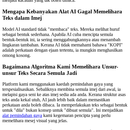
menjadi kacauan yang tak boleh dibaca.
Mengapa Kebanyakan Alat AI Gagal Memelihara
Teks dalam Imej
Model AI standard tidak "membaca" teks. Mereka melihat huruf
sebagai bentuk sederhana. Apabila AI cuba mencipta semula
bentuk-bentuk ini, ia sering menggabungkannya atau menambah
lingkaran tambahan. Kerana AI tidak memahami bahawa "KOPI"
adalah perkataan dengan ejaan tertentu, ia mungkin menghasilkan
omong kosong.
Bagaimana Algoritma Kami Memelihara Unsur-
unsur Teks Secara Semula Jadi
Platform kami menggunakan kaedah pemindahan gaya yang
terspesialisasikan. Sebaliknya membina semula imej dari awal, ia
melapisi gaya seni ke atas imej sedia ada anda. Kerana struktur asas
teks anda kekal utuh, AI jauh lebih baik dalam memastikan
perkataan anda boleh dibaca. Ia memperlakukan teks sebagai bentuk
untuk "dila" bukan konsep untuk "dibuat semula". Ini menjadikan
alat pemindahan gaya
kami kegemaran pencipta yang perlu
memelihara mesej visual yang jelas.