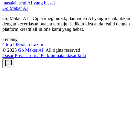
masalah seni AI yang biasa?
Go Maker AI
Go Maker AI – Cipta imej, muzik, dan video AI yang menakjubkan
dengan kecerdasan buatan termaju. Jadikan idea anda realiti dengan
platform kreatif all-in-one kami yang hebat.
Tentang
Ciri-ciri
Soalan Lazim
© 2025
Go Maker AI
, All rights reserved
Dasar Privasi
Terma Perkhidmatan
dasar kuki