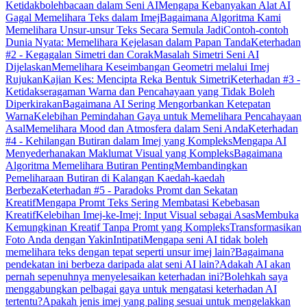
Ketidakbolehbacaan dalam Seni AI
Mengapa Kebanyakan Alat AI
Gagal Memelihara Teks dalam Imej
Bagaimana Algoritma Kami
Memelihara Unsur-unsur Teks Secara Semula Jadi
Contoh-contoh
Dunia Nyata: Memelihara Kejelasan dalam Papan Tanda
Keterhadan
#2 - Kegagalan Simetri dan Corak
Masalah Simetri Seni AI
Dijelaskan
Memelihara Keseimbangan Geometri melalui Imej
Rujukan
Kajian Kes: Mencipta Reka Bentuk Simetri
Keterhadan #3 -
Ketidakseragaman Warna dan Pencahayaan yang Tidak Boleh
Diperkirakan
Bagaimana AI Sering Mengorbankan Ketepatan
Warna
Kelebihan Pemindahan Gaya untuk Memelihara Pencahayaan
Asal
Memelihara Mood dan Atmosfera dalam Seni Anda
Keterhadan
#4 - Kehilangan Butiran dalam Imej yang Kompleks
Mengapa AI
Menyederhanakan Maklumat Visual yang Kompleks
Bagaimana
Algoritma Memelihara Butiran Penting
Membandingkan
Pemeliharaan Butiran di Kalangan Kaedah-kaedah
Berbeza
Keterhadan #5 - Paradoks Promt dan Sekatan
Kreatif
Mengapa Promt Teks Sering Membatasi Kebebasan
Kreatif
Kelebihan Imej-ke-Imej: Input Visual sebagai Asas
Membuka
Kemungkinan Kreatif Tanpa Promt yang Kompleks
Transformasikan
Foto Anda dengan Yakin
Intipati
Mengapa seni AI tidak boleh
memelihara teks dengan tepat seperti unsur imej lain?
Bagaimana
pendekatan ini berbeza daripada alat seni AI lain?
Adakah AI akan
pernah sepenuhnya menyelesaikan keterhadan ini?
Bolehkah saya
menggabungkan pelbagai gaya untuk mengatasi keterhadan AI
tertentu?
Apakah jenis imej yang paling sesuai untuk mengelakkan