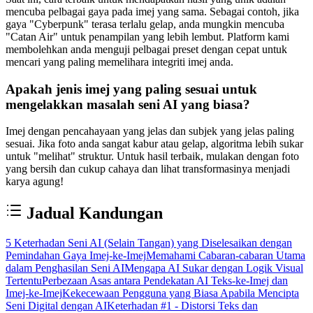
mencuba pelbagai gaya pada imej yang sama. Sebagai contoh, jika
gaya "Cyberpunk" terasa terlalu gelap, anda mungkin mencuba
"Catan Air" untuk penampilan yang lebih lembut. Platform kami
membolehkan anda menguji pelbagai preset dengan cepat untuk
mencari yang paling memelihara integriti imej anda.
Apakah jenis imej yang paling sesuai untuk
mengelakkan masalah seni AI yang biasa?
Imej dengan pencahayaan yang jelas dan subjek yang jelas paling
sesuai. Jika foto anda sangat kabur atau gelap, algoritma lebih sukar
untuk "melihat" struktur. Untuk hasil terbaik, mulakan dengan foto
yang bersih dan cukup cahaya dan lihat transformasinya menjadi
karya agung!
Jadual Kandungan
5 Keterhadan Seni AI (Selain Tangan) yang Diselesaikan dengan
Pemindahan Gaya Imej-ke-Imej
Memahami Cabaran-cabaran Utama
dalam Penghasilan Seni AI
Mengapa AI Sukar dengan Logik Visual
Tertentu
Perbezaan Asas antara Pendekatan AI Teks-ke-Imej dan
Imej-ke-Imej
Kekecewaan Pengguna yang Biasa Apabila Mencipta
Seni Digital dengan AI
Keterhadan #1 - Distorsi Teks dan