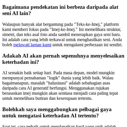
Bagaimana pendekatan ini berbeza daripada alat
seni AI lain?
Walaupun banyak alat bergantung pada "Teks-ke-Imej," platform
kami memberi fokus pada "Imej-ke-Imej." Ini memelihara struktur,
simetri, dan teks asal foto anda sambil menerapkan gaya seni baru.
Ini adalah cara yang lebih terkawal untuk menghasilkan seni. Anda
boleh
melawati laman kami
untuk mengalami perbezaan ini sendiri.
Adakah AI akan pernah sepenuhnya menyelesaikan
keterhadan ini?
AI semakin baik setiap hari. Pada masa depan, model mungkin
mempunyai pemahaman "logik" dunia yang lebih baik. Walau
bagaimanapun, masalah "halusinasi" adalah sebahagian asas
daripada cara AI generatif berfungsi. Menggunakan rujukan
berasaskan imej mungkin akan sentiasa menjadi cara paling tepat
untuk memelihara butiran dan keserupaan tertentu.
Bolehkah saya menggabungkan pelbagai gaya
untuk mengatasi keterhadan AI tertentu?
Saat ini, cara terbaik untuk mendapatkan hasil yang unik adalah