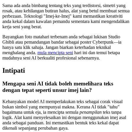
Sama ada anda bimbang tentang teks yang terdistorsi, simetri yang
rosak, atau kehilangan butiran halus, alat yang betul membuat semua
perbezaan. Teknologi "Imej-ke-Imej" kami memastikan kreativiti
anda kekal dalam kawalan pemandu sementara kami mengendalikan
kerja seni yang berat.
Bayangkan foto matahari terbenam anda sebagai lukisan Studio
Ghibli atau pemandangan bandar sebagai poster Cyberpunk—ia
hanya satu klik sahaja. Jangan biarkan keterhadan teknikal
menghalang anda.
mula mencipta seni
hari ini dan temui betapa
mudahnya seni AI berkualiti profesional sebenarnya.
Intipati
Mengapa seni AI tidak boleh memelihara teks
dengan tepat seperti unsur imej lain?
Kebanyakan model AI memperlakukan teks sebagai corak visual
bukan simbol yang mempunyai makna. Kerana AI tidak "tahu"
bagaimana untuk eja, ia mencipta semula
penampilan
teks tanpa
logik. Alat kami menyelesaikan ini dengan menggunakan imej asal
anda sebagai panduan. Ini memastikan bentuk teks kekal dapat
dikenali sepanjang perubahan gaya.