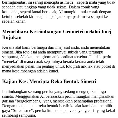
berfragmentasi ini sering mencipta asimetri—seperti mata yang tidak
sepadan atau tingkap yang tidak sekata. Dalam corak yang
kompleks, seperti lantai berpetak, AI mungkin mula corak dengan
betul di sebelah kiri tetapi "lupa" jaraknya pada masa sampai ke
sebelah kanan.
Memelihara Keseimbangan Geometri melalui Imej
Rujukan
Kerana alat kami berfungsi dari imej asal anda, anda menentukan
simetri. Jika foto asal anda mempunyai subjek yang tertumpu
sempurna, AI akan menghormati koordinat tersebut. Ia tidak perlu
"meneka" di mana corak sepatutnya berada kerana anda telah
menyediakan pelan. Ini penting untuk fotografi arkitek atau potret di
mana keseimbangan adalah kunci.
Kajian Kes: Mencipta Reka Bentuk Simetri
Pertimbangkan seorang pereka yang sedang mengerjakan logo
simetri. Menggunakan AI berasaskan promt mungkin menghasilkan
garisan "bergelombang" yang merosakkan penampilan profesional.
Dengan memuat naik reka bentuk bersih ke alat kami dan memilih
gaya "Surealisme", pereka itu mendapat versi yang ceria yang kekal
seimbang sempurna.