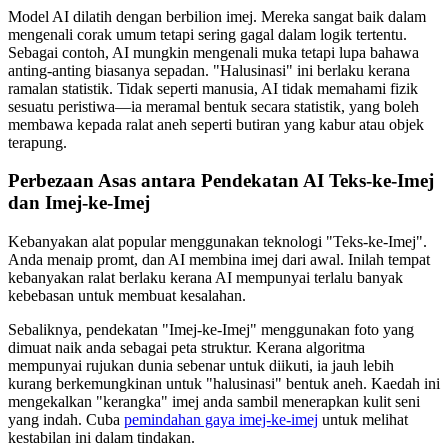
Model AI dilatih dengan berbilion imej. Mereka sangat baik dalam
mengenali corak umum tetapi sering gagal dalam logik tertentu.
Sebagai contoh, AI mungkin mengenali muka tetapi lupa bahawa
anting-anting biasanya sepadan. "Halusinasi" ini berlaku kerana
ramalan statistik. Tidak seperti manusia, AI tidak memahami fizik
sesuatu peristiwa—ia meramal bentuk secara statistik, yang boleh
membawa kepada ralat aneh seperti butiran yang kabur atau objek
terapung.
Perbezaan Asas antara Pendekatan AI Teks-ke-Imej
dan Imej-ke-Imej
Kebanyakan alat popular menggunakan teknologi "Teks-ke-Imej".
Anda menaip promt, dan AI membina imej dari awal. Inilah tempat
kebanyakan ralat berlaku kerana AI mempunyai terlalu banyak
kebebasan untuk membuat kesalahan.
Sebaliknya, pendekatan "Imej-ke-Imej" menggunakan foto yang
dimuat naik anda sebagai peta struktur. Kerana algoritma
mempunyai rujukan dunia sebenar untuk diikuti, ia jauh lebih
kurang berkemungkinan untuk "halusinasi" bentuk aneh. Kaedah ini
mengekalkan "kerangka" imej anda sambil menerapkan kulit seni
yang indah. Cuba
pemindahan gaya imej-ke-imej
untuk melihat
kestabilan ini dalam tindakan.