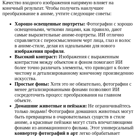
Качество входного изображения напрямую влияет на
конечный результат. Чтобы получить наилучшее
преобразование в аниме, учтите следующие советы:
Хорошо освещенные портреты:
Фотографии с хорошо
освещенными, четкими лицами, как правило, дают
самые выразительные аниме-портреты. ИИ отлично
справляется с переосмыслением черт лица, глаз и волос
в аниме-стиле, делая их идеальными для нового
изображения профиля
.
Высокий контраст:
Изображения с выраженным
контрастом между объектом и фоном помогают ИИ
более точно различать элементы, что приводит к более
чистому и детализированному конечному произведению
искусства.
Простые фоны:
Хотя это не обязательно, фотографии с
менее детализированными фонами позволяют ИИ
сосредоточить процесс преобразования на главном
объекте.
Домашние животные и пейзажи:
Не ограничивайтесь
только людьми! Фотографии домашних животных могут
быть превращены в очаровательных существ в стиле
аниме, а красивые пейзажи могут стать впечатляющими
фонами из анимационного фильма. Этот универсальный
конвертер фотографий в арт
легко обрабатывает