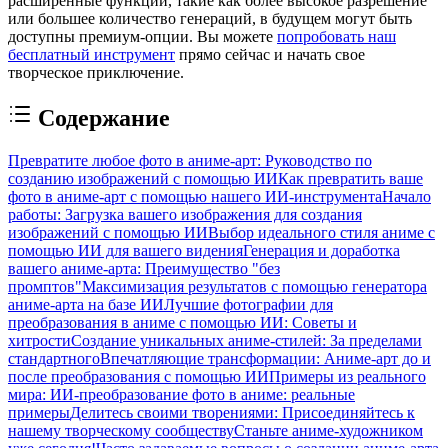
расширенные функции, такие как более высокое разрешение
или большее количество генераций, в будущем могут быть
доступны премиум-опции. Вы можете
попробовать наш
бесплатный инструмент
прямо сейчас и начать свое
творческое приключение.
Содержание
Превратите любое фото в аниме-арт: Руководство по
созданию изображений с помощью ИИ
Как превратить ваше
фото в аниме-арт с помощью нашего ИИ-инструмента
Начало
работы: Загрузка вашего изображения для создания
изображений с помощью ИИ
Выбор идеального стиля аниме с
помощью ИИ для вашего видения
Генерация и доработка
вашего аниме-арта: Преимущество "без
промптов"
Максимизация результатов с помощью генератора
аниме-арта на базе ИИ
Лучшие фотографии для
преобразования в аниме с помощью ИИ: Советы и
хитрости
Создание уникальных аниме-стилей: За пределами
стандартного
Впечатляющие трансформации: Аниме-арт до и
после преобразования с помощью ИИ
Примеры из реального
мира: ИИ-преобразование фото в аниме: реальные
примеры
Делитесь своими творениями: Присоединяйтесь к
нашему творческому сообществу
Станьте аниме-художником