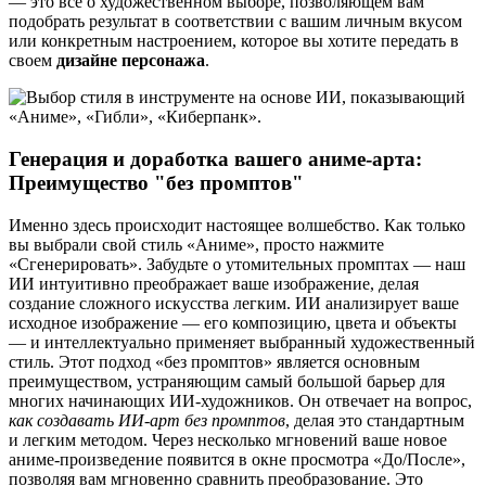
— это все о художественном выборе, позволяющем вам
подобрать результат в соответствии с вашим личным вкусом
или конкретным настроением, которое вы хотите передать в
своем
дизайне персонажа
.
Генерация и доработка вашего аниме-арта:
Преимущество "без промптов"
Именно здесь происходит настоящее волшебство. Как только
вы выбрали свой стиль «Аниме», просто нажмите
«Сгенерировать». Забудьте о утомительных промптах — наш
ИИ интуитивно преображает ваше изображение, делая
создание сложного искусства легким. ИИ анализирует ваше
исходное изображение — его композицию, цвета и объекты
— и интеллектуально применяет выбранный художественный
стиль. Этот подход «без промптов» является основным
преимуществом, устраняющим самый большой барьер для
многих начинающих ИИ-художников. Он отвечает на вопрос,
как создавать ИИ-арт без промптов
, делая это стандартным
и легким методом. Через несколько мгновений ваше новое
аниме-произведение появится в окне просмотра «До/После»,
позволяя вам мгновенно сравнить преобразование. Это