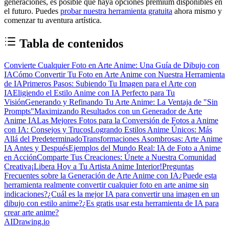
generaciones, es posible que haya opciones premium disponibles en
el futuro. Puedes
probar nuestra herramienta gratuita
ahora mismo y
comenzar tu aventura artística.
Tabla de contenidos
Convierte Cualquier Foto en Arte Anime: Una Guía de Dibujo con
IA
Cómo Convertir Tu Foto en Arte Anime con Nuestra Herramienta
de IA
Primeros Pasos: Subiendo Tu Imagen para el Arte con
IA
Eligiendo el Estilo Anime con IA Perfecto para Tu
Visión
Generando y Refinando Tu Arte Anime: La Ventaja de "Sin
Prompts"
Maximizando Resultados con un Generador de Arte
Anime IA
Las Mejores Fotos para la Conversión de Fotos a Anime
con IA: Consejos y Trucos
Logrando Estilos Anime Únicos: Más
Allá del Predeterminado
Transformaciones Asombrosas: Arte Anime
IA Antes y Después
Ejemplos del Mundo Real: IA de Foto a Anime
en Acción
Comparte Tus Creaciones: Únete a Nuestra Comunidad
Creativa
¡Libera Hoy a Tu Artista Anime Interior!
Preguntas
Frecuentes sobre la Generación de Arte Anime con IA
¿Puede esta
herramienta realmente convertir cualquier foto en arte anime sin
indicaciones?
¿Cuál es la mejor IA para convertir una imagen en un
dibujo con estilo anime?
¿Es gratis usar esta herramienta de IA para
crear arte anime?
AIDrawing.io