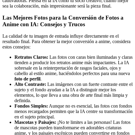
cautivadoras. Piensa en la IA como tu socio creativo; cuanto mejor
sea la colaboración, más impresionante será la pieza final.
Las Mejores Fotos para la Conversión de Fotos a
Anime con IA: Consejos y Trucos
La calidad de tu imagen de entrada influye directamente en el
resultado final. Para obtener la mejor conversión a anime, considera
estos consejos:
Retratos Claros:
Las fotos con caras bien iluminadas y claras
tienden a producir los retratos anime más impactantes. La IA
sobresale en la reinterpretación de rasgos faciales, ojos y
cabello al estilo anime, haciéndolos perfectos para una nueva
foto de perfil
.
Alto Contraste:
Las imágenes con un fuerte contraste entre el
sujeto y el fondo ayudan a la IA a distinguir mejor los
elementos, lo que lleva a una obra de arte final más limpia y
definida.
Fondos Simples:
Aunque no es esencial, las fotos con fondos
menos recargados permiten que la IA centre su transformación
en el sujeto principal.
Mascotas y Paisajes:
¡No te limites a las personas! Las fotos
de mascotas pueden transformarse en adorables criaturas
anime, y los paisajes escénicos pueden convertirse en fondos