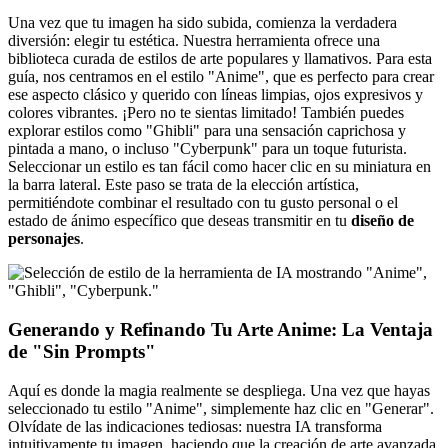
Una vez que tu imagen ha sido subida, comienza la verdadera
diversión: elegir tu estética. Nuestra herramienta ofrece una
biblioteca curada de estilos de arte populares y llamativos. Para esta
guía, nos centramos en el estilo "Anime", que es perfecto para crear
ese aspecto clásico y querido con líneas limpias, ojos expresivos y
colores vibrantes. ¡Pero no te sientas limitado! También puedes
explorar estilos como "Ghibli" para una sensación caprichosa y
pintada a mano, o incluso "Cyberpunk" para un toque futurista.
Seleccionar un estilo es tan fácil como hacer clic en su miniatura en
la barra lateral. Este paso se trata de la elección artística,
permitiéndote combinar el resultado con tu gusto personal o el
estado de ánimo específico que deseas transmitir en tu
diseño de
personajes
.
Generando y Refinando Tu Arte Anime: La Ventaja
de "Sin Prompts"
Aquí es donde la magia realmente se despliega. Una vez que hayas
seleccionado tu estilo "Anime", simplemente haz clic en "Generar".
Olvídate de las indicaciones tediosas: nuestra IA transforma
intuitivamente tu imagen, haciendo que la creación de arte avanzada