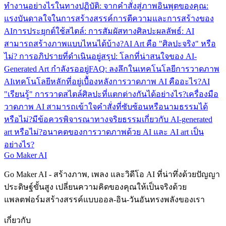
ทำงานอย่างไรในทางปฏิบัติ: จากคำสั่งสู่ภาพ
อินพุตของคุณ:
แรงบันดาลใจในการสร้างสรรค์
การตีความและการสร้างของ
AI
การประยุกต์ใช้สไตล์: การสัมผัสทางศิลปะ
ผลลัพธ์: AI
สามารถสร้างภาพแบบไหนได้บ้าง?
AI Art คือ "ศิลปะจริง" หรือ
ไม่? การอภิปรายที่ดำเนินอยู่
สรุป: โลกที่น่าสนใจของ AI-
Generated Art กำลังรออยู่
FAQ: ลงลึกในเทคโนโลยีการวาดภาพ
AI
เทคโนโลยีหลักที่อยู่เบื้องหลังการวาดภาพ AI คืออะไร?
AI
"เรียนรู้" การวาดสไตล์ศิลปะที่แตกต่างกันได้อย่างไร?
เครื่องมือ
วาดภาพ AI สามารถเข้าใจคำสั่งที่ซับซ้อนหรือนามธรรมได้
หรือไม่?
มีข้อควรพิจารณาทางจริยธรรมเกี่ยวกับ AI-generated
art หรือไม่?
อนาคตของการวาดภาพด้วย AI และ AI art เป็น
อย่างไร?
Go Maker AI
Go Maker AI - สร้างภาพ, เพลง และวิดีโอ AI ที่น่าทึ่งด้วยปัญญา
ประดิษฐ์ขั้นสูง เปลี่ยนความคิดของคุณให้เป็นจริงด้วย
แพลตฟอร์มสร้างสรรค์แบบออล-อิน-วันอันทรงพลังของเรา
เกี่ยวกับ