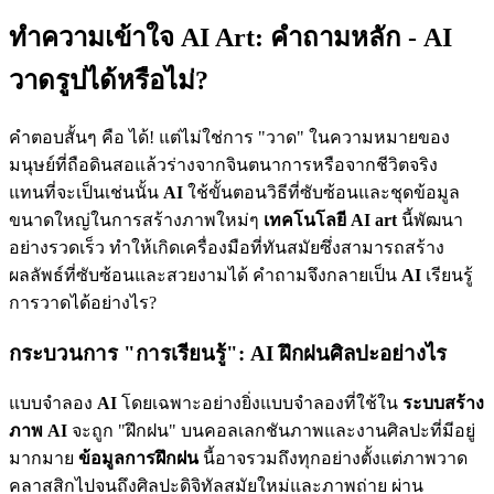
ทำความเข้าใจ AI Art: คำถามหลัก - AI
วาดรูปได้หรือไม่?
คำตอบสั้นๆ คือ ได้! แต่ไม่ใช่การ "วาด" ในความหมายของ
มนุษย์ที่ถือดินสอแล้วร่างจากจินตนาการหรือจากชีวิตจริง
แทนที่จะเป็นเช่นนั้น
AI
ใช้ขั้นตอนวิธีที่ซับซ้อนและชุดข้อมูล
ขนาดใหญ่ในการสร้างภาพใหม่ๆ
เทคโนโลยี AI art
นี้พัฒนา
อย่างรวดเร็ว ทำให้เกิดเครื่องมือที่ทันสมัยซึ่งสามารถสร้าง
ผลลัพธ์ที่ซับซ้อนและสวยงามได้ คำถามจึงกลายเป็น
AI
เรียนรู้
การวาดได้อย่างไร?
กระบวนการ "การเรียนรู้": AI ฝึกฝนศิลปะอย่างไร
แบบจำลอง
AI
โดยเฉพาะอย่างยิ่งแบบจำลองที่ใช้ใน
ระบบสร้าง
ภาพ AI
จะถูก "ฝึกฝน" บนคอลเลกชันภาพและงานศิลปะที่มีอยู่
มากมาย
ข้อมูลการฝึกฝน
นี้อาจรวมถึงทุกอย่างตั้งแต่ภาพวาด
คลาสสิกไปจนถึงศิลปะดิจิทัลสมัยใหม่และภาพถ่าย ผ่าน