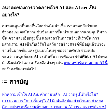
อนาคตของการวาดภาพด้วย AI และ AI art เป็น
อย่างไร?
อนาคตดูน่าตื่นตาตื่นใจอย่างไม่น่าเชื่อ เราคาดหวังว่าแบบ
จำลอง
AI
จะมีความซับซ้อนมากขึ้น นำเสนอการควบคุมที่มาก
ขึ้น ความละเอียดสูงขึ้น และเวลาในการสร้างที่เร็วขึ้น การ
ผสานรวม
AI
เข้ากับเวิร์กโฟลว์การสร้างสรรค์ที่มีอยู่แล้วน่าจะ
ราบรื่นมากขึ้น และรูปแบบใหม่ๆ ของงานศิลปะร่วมสมัย
ระหว่างมนุษย์และ
AI
จะเกิดขึ้น การพัฒนา
งานศิลปะ AI
ยังคง
ดำเนินต่อไป และเครื่องมือต่างๆ เช่น
แพลตฟอร์มวาดภาพ
AI
นี้
จะยังคงพัฒนาต่อไป
สารบัญ
ทำความเข้าใจ AI Art: คำถามหลัก - AI วาดรูปได้หรือไม่?
กระบวนการ "การเรียนรู้": AI ฝึกฝนศิลปะอย่างไร
แบบจำลอง
Generative: เครื่องยนต์ของการวาดภาพ AI
การวาดภาพด้วย AI