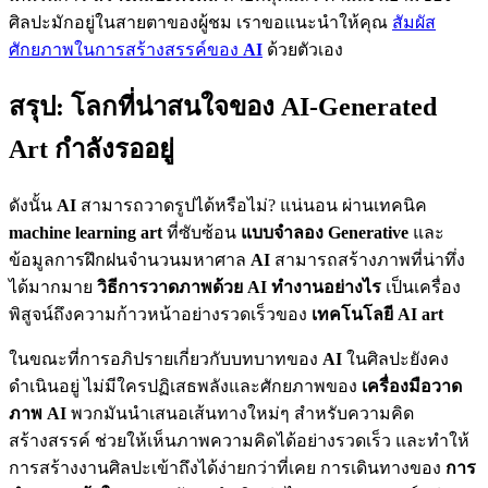
ศิลปะมักอยู่ในสายตาของผู้ชม เราขอแนะนำให้คุณ
สัมผัส
ศักยภาพในการสร้างสรรค์ของ
AI
ด้วยตัวเอง
สรุป: โลกที่น่าสนใจของ AI-Generated
Art กำลังรออยู่
ดังนั้น
AI
สามารถวาดรูปได้หรือไม่? แน่นอน ผ่านเทคนิค
machine learning art
ที่ซับซ้อน
แบบจำลอง Generative
และ
ข้อมูลการฝึกฝนจำนวนมหาศาล
AI
สามารถสร้างภาพที่น่าทึ่ง
ได้มากมาย
วิธีการวาดภาพด้วย AI ทำงานอย่างไร
เป็นเครื่อง
พิสูจน์ถึงความก้าวหน้าอย่างรวดเร็วของ
เทคโนโลยี AI art
ในขณะที่การอภิปรายเกี่ยวกับบทบาทของ
AI
ในศิลปะยังคง
ดำเนินอยู่ ไม่มีใครปฏิเสธพลังและศักยภาพของ
เครื่องมือวาด
ภาพ AI
พวกมันนำเสนอเส้นทางใหม่ๆ สำหรับความคิด
สร้างสรรค์ ช่วยให้เห็นภาพความคิดได้อย่างรวดเร็ว และทำให้
การสร้างงานศิลปะเข้าถึงได้ง่ายกว่าที่เคย การเดินทางของ
การ