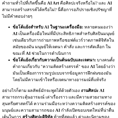
คำถามทั่วไปที่เกิดขึ้นคือ
AI Art
คือศิลปะจริงหรือไม่? และ
AI
สามารถสร้างสรรค์ได้หรือไม่? นี่คือการอภิปรายเชิงปรัชญาที่
ไม่มีคำตอบง่ายๆ
ข้อโต้แย้งสำหรับ AI ในฐานะเครื่องมือ:
หลายคนมองว่า
AI
เป็นเครื่องมือใหม่ที่มีประสิทธิภาพสำหรับศิลปินมนุษย์
เช่นเดียวกับการถ่ายภาพหรือซอฟต์แวร์วาดภาพดิจิทัลใน
สมัยของมัน มนุษย์ให้เจตนา คำสั่ง และการคัดเลือก ใน
ขณะที่
AI
ช่วยในการดำเนินการ
ข้อโต้แย้งเกี่ยวกับความเป็นต้นฉบับและเจตนา:
บางคนตั้ง
คำถามเกี่ยวกับ "ความคิดสร้างสรรค์" ของ
AI
โดยอ้างว่า
มันเป็นเพียงการรวมรูปแบบจากข้อมูลการฝึกฝนของมัน
โดยไม่มีความเข้าใจหรือเจตนาทางอารมณ์ที่แท้จริง
อย่างไรก็ตาม ผลลัพธ์มักจะพูดได้ด้วยตัวเอง
งานศิลปะ AI
สามารถกระตุ้นอารมณ์ เล่าเรื่องราว และมีความสวยงามทาง
สุนทรียศาสตร์ได้ ความร่วมมือระหว่างความคิดสร้างสรรค์ของ
มนุษย์และความสามารถของ
AI
กำลังเปิดขอบเขตใหม่ที่น่าตื่น
เต้นในการ
สร้างศิลปะดิจิทัล
ท้ายที่สุดแล้ว ค่าและนิยามของ