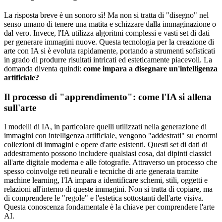
La risposta breve è un sonoro sì! Ma non si tratta di "disegno" nel
senso umano di tenere una matita e schizzare dalla immaginazione o
dal vero. Invece, l'IA utilizza algoritmi complessi e vasti set di dati
per generare immagini nuove. Questa tecnologia per la creazione di
arte con IA si è evoluta rapidamente, portando a strumenti sofisticati
in grado di produrre risultati intricati ed esteticamente piacevoli. La
domanda diventa quindi:
come impara a disegnare un'intelligenza
artificiale?
Il processo di "apprendimento": come l'IA si allena
sull'arte
I modelli di IA, in particolare quelli utilizzati nella generazione di
immagini con intelligenza artificiale, vengono "addestrati" su enormi
collezioni di immagini e opere d'arte esistenti. Questi set di dati di
addestramento possono includere qualsiasi cosa, dai dipinti classici
all'arte digitale moderna e alle fotografie. Attraverso un processo che
spesso coinvolge reti neurali e tecniche di arte generata tramite
machine learning, l'IA impara a identificare schemi, stili, oggetti e
relazioni all'interno di queste immagini. Non si tratta di copiare, ma
di comprendere le "regole" e l'estetica sottostanti dell'arte visiva.
Questa conoscenza fondamentale è la chiave per comprendere l'arte
AI.