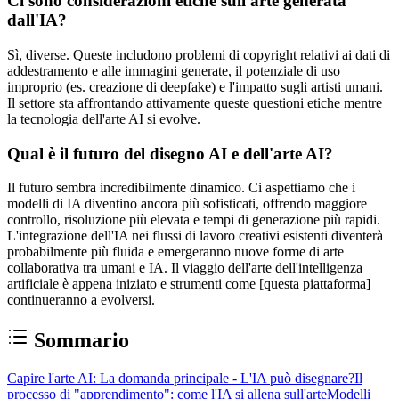
Ci sono considerazioni etiche sull'arte generata
dall'IA?
Sì, diverse. Queste includono problemi di copyright relativi ai dati di
addestramento e alle immagini generate, il potenziale di uso
improprio (es. creazione di deepfake) e l'impatto sugli artisti umani.
Il settore sta affrontando attivamente queste questioni etiche mentre
la tecnologia dell'arte AI si evolve.
Qual è il futuro del disegno AI e dell'arte AI?
Il futuro sembra incredibilmente dinamico. Ci aspettiamo che i
modelli di IA diventino ancora più sofisticati, offrendo maggiore
controllo, risoluzione più elevata e tempi di generazione più rapidi.
L'integrazione dell'IA nei flussi di lavoro creativi esistenti diventerà
probabilmente più fluida e emergeranno nuove forme di arte
collaborativa tra umani e IA. Il viaggio dell'arte dell'intelligenza
artificiale è appena iniziato e strumenti come [questa piattaforma]
continueranno a evolversi.
Sommario
Capire l'arte AI: La domanda principale - L'IA può disegnare?
Il
processo di "apprendimento": come l'IA si allena sull'arte
Modelli