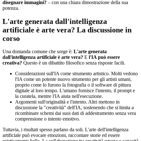
disegnare immagini?
– con una chiara dimostrazione della sua
potenza.
L'arte generata dall'intelligenza
artificiale è arte vera? La discussione in
corso
Una domanda comune che sorge è:
L'arte generata
dall'intelligenza artificiale è arte vera?
E
l'IA può essere
creativa?
Questo è un dibattito filosofico senza risposte facili.
Considerazioni sull'IA come strumento artistico. Molti vedono
l'IA come un potente nuovo strumento per gli artisti umani,
proprio come lo furono la fotografia o il software di pittura
digitale al loro tempo. L'umano fornisce l'intento, il prompt e
la curatela, mentre l'IA aiuta nell'esecuzione.
Argomenti sull'originalità e l'intento. Altri mettono in
discussione la "creatività" dell'IA, sostenendo che si limita a
ricombinare schemi dai suoi dati di addestramento senza vera
comprensione o intento emotivo.
Tuttavia, i risultati spesso parlano da soli. L'arte dell'intelligenza
artificiale può evocare emozioni, raccontare storie ed essere
esteticamente bella. La collaborazione tra creatività umana e capacità