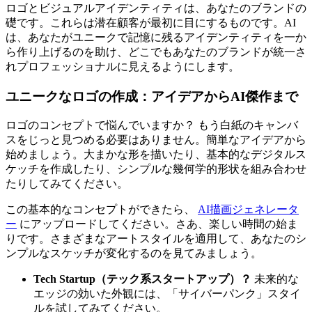
ロゴとビジュアルアイデンティティは、あなたのブランドの
礎です。これらは潜在顧客が最初に目にするものです。AI
は、あなたがユニークで記憶に残るアイデンティティを一か
ら作り上げるのを助け、どこでもあなたのブランドが統一さ
れプロフェッショナルに見えるようにします。
ユニークなロゴの作成：アイデアからAI傑作まで
ロゴのコンセプトで悩んでいますか？ もう白紙のキャンバ
スをじっと見つめる必要はありません。簡単なアイデアから
始めましょう。大まかな形を描いたり、基本的なデジタルス
ケッチを作成したり、シンプルな幾何学的形状を組み合わせ
たりしてみてください。
この基本的なコンセプトができたら、
AI描画ジェネレータ
ー
にアップロードしてください。さあ、楽しい時間の始ま
りです。さまざまなアートスタイルを適用して、あなたのシ
ンプルなスケッチが変化するのを見てみましょう。
Tech Startup（テック系スタートアップ）？
未来的な
エッジの効いた外観には、「サイバーパンク」スタイ
ルを試してみてください。