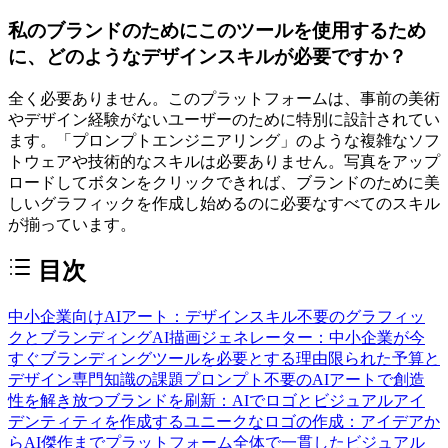
私のブランドのためにこのツールを使用するため
に、どのようなデザインスキルが必要ですか？
全く必要ありません。このプラットフォームは、事前の美術
やデザイン経験がないユーザーのために特別に設計されてい
ます。「プロンプトエンジニアリング」のような複雑なソフ
トウェアや技術的なスキルは必要ありません。写真をアップ
ロードしてボタンをクリックできれば、ブランドのために美
しいグラフィックを作成し始めるのに必要なすべてのスキル
が揃っています。
目次
中小企業向けAIアート：デザインスキル不要のグラフィッ
クとブランディング
AI描画ジェネレーター：中小企業が今
すぐブランディングツールを必要とする理由
限られた予算と
デザイン専門知識の課題
プロンプト不要のAIアートで創造
性を解き放つ
ブランドを刷新：AIでロゴとビジュアルアイ
デンティティを作成する
ユニークなロゴの作成：アイデアか
らAI傑作まで
プラットフォーム全体で一貫したビジュアル