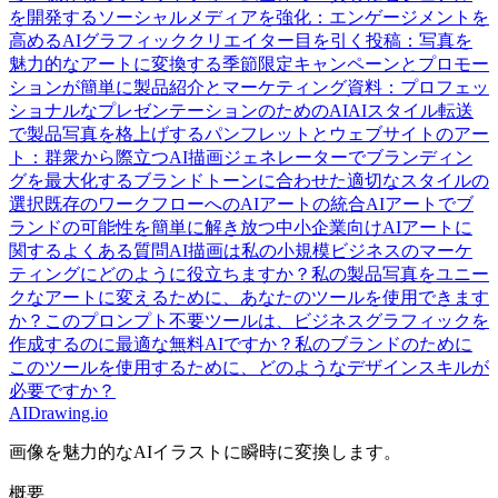
を開発する
ソーシャルメディアを強化：エンゲージメントを
高めるAIグラフィッククリエイター
目を引く投稿：写真を
魅力的なアートに変換する
季節限定キャンペーンとプロモー
ションが簡単に
製品紹介とマーケティング資料：プロフェッ
ショナルなプレゼンテーションのためのAI
AIスタイル転送
で製品写真を格上げする
パンフレットとウェブサイトのアー
ト：群衆から際立つ
AI描画ジェネレーターでブランディン
グを最大化する
ブランドトーンに合わせた適切なスタイルの
選択
既存のワークフローへのAIアートの統合
AIアートでブ
ランドの可能性を簡単に解き放つ
中小企業向けAIアートに
関するよくある質問
AI描画は私の小規模ビジネスのマーケ
ティングにどのように役立ちますか？
私の製品写真をユニー
クなアートに変えるために、あなたのツールを使用できます
か？
このプロンプト不要ツールは、ビジネスグラフィックを
作成するのに最適な無料AIですか？
私のブランドのために
このツールを使用するために、どのようなデザインスキルが
必要ですか？
AIDrawing.io
画像を魅力的なAIイラストに瞬時に変換します。
概要