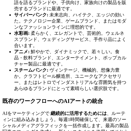
語を語るブランドや、子供向け、家族向けの製品を販
売するブランドに最適です。
サイバーパンク:
未来志向、ハイテク、エッジの効い
た。テクノロジー企業、ゲームブランド、またはモダ
ンなファッションラインに理想的です。
水彩画:
柔らかく、エレガントで、芸術的。ウェルネ
スブランド、ウェディングサービス、手作り品によく
合います。
アニメ:
鮮やかで、ダイナミックで、若々しい。食
品・飲料ブランド、エンターテイメント、ポップカル
チャー製品に最適です。
スチームパンク:
ヴィンテージ、機械的、想像力豊
か。クラフトビール醸造所、ユニークなアクセサリ
ー、またはレトロでインダストリアルな雰囲気を持つ
あらゆるブランドにとって素晴らしい選択肢です。
既存のワークフローへのAIアートの統合
AIをマーケティングで
継続的に活用するためには
、ルーテ
ィンに組み込みましょう。毎週1時間確保して、来週のソー
シャルメディアグラフィックを一括作成します。最高の製品