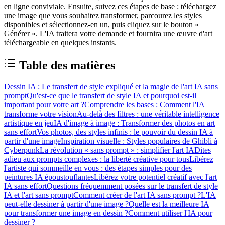
en ligne conviviale. Ensuite, suivez ces étapes de base : téléchargez
une image que vous souhaitez transformer, parcourez les styles
disponibles et sélectionnez-en un, puis cliquez sur le bouton «
Générer ». L'IA traitera votre demande et fournira une œuvre d'art
téléchargeable en quelques instants.
Table des matières
Dessin IA : Le transfert de style expliqué et la magie de l'art IA sans
prompt
Qu'est-ce que le transfert de style IA et pourquoi est-il
important pour votre art ?
Comprendre les bases : Comment l'IA
transforme votre vision
Au-delà des filtres : une véritable intelligence
artistique en jeu
IA d'image à image : Transformer des photos en art
sans effort
Vos photos, des styles infinis : le pouvoir du dessin IA à
partir d'une image
Inspiration visuelle : Styles populaires de Ghibli à
Cyberpunk
La révolution « sans prompt » : simplifier l'art IA
Dites
adieu aux prompts complexes : la liberté créative pour tous
Libérez
l'artiste qui sommeille en vous : des étapes simples pour des
peintures IA époustouflantes
Libérez votre potentiel créatif avec l'art
IA sans effort
Questions fréquemment posées sur le transfert de style
IA et l'art sans prompt
Comment créer de l'art IA sans prompt ?
L'IA
peut-elle dessiner à partir d'une image ?
Quelle est la meilleure IA
pour transformer une image en dessin ?
Comment utiliser l'IA pour
dessiner ?