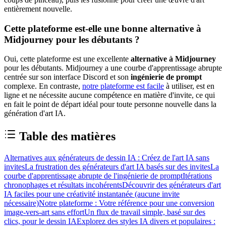
entièrement nouvelle.
Cette plateforme est-elle une bonne alternative à
Midjourney pour les débutants ?
Oui, cette plateforme est une excellente
alternative à Midjourney
pour les débutants. Midjourney a une courbe d'apprentissage abrupte
centrée sur son interface Discord et son
ingénierie de prompt
complexe. En contraste,
notre plateforme est facile
à utiliser, est en
ligne et ne nécessite aucune compétence en matière d'invite, ce qui
en fait le point de départ idéal pour toute personne nouvelle dans la
génération d'art IA.
Table des matières
Alternatives aux générateurs de dessin IA : Créez de l'art IA sans
invites
La frustration des générateurs d'art IA basés sur des invites
La
courbe d'apprentissage abrupte de l'ingénierie de prompt
Itérations
chronophages et résultats incohérents
Découvrir des générateurs d'art
IA faciles pour une créativité instantanée (aucune invite
nécessaire)
Notre plateforme : Votre référence pour une conversion
image-vers-art sans effort
Un flux de travail simple, basé sur des
clics, pour le dessin IA
Explorez des styles IA divers et populaires :