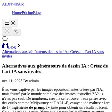
AIDrawing.io
Home
Pricing
Blog
Blog
Alternatives aux générateurs de dessin IA : Créez de l'art IA sans
invites
Alternatives aux générateurs de dessin IA : Créez de
l'art IA sans invites
oct. 11, 2025
|
By admin
Êtes-vous captivé par les images époustouflantes créées par l'IA,
mais frustré par le monde complexe des invites textuelles ? Vous
n'êtes pas seul. De nombreux créatifs se retrouvent aux prises avec
des outils comme Midjourney et DALL-E, essayant de maîtriser l'art
de l'«
ingénierie de prompt
» juste pour obtenir un résultat décent.
Ce guide est pour vous. Nous explorerons les meilleures
œuvres