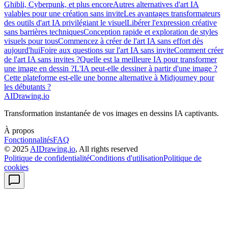
Ghibli, Cyberpunk, et plus encore
Autres alternatives d'art IA
valables pour une création sans invite
Les avantages transformateurs
des outils d'art IA privilégiant le visuel
Libérer l'expression créative
sans barrières techniques
Conception rapide et exploration de styles
visuels pour tous
Commencez à créer de l'art IA sans effort dès
aujourd'hui
Foire aux questions sur l'art IA sans invite
Comment créer
de l'art IA sans invites ?
Quelle est la meilleure IA pour transformer
une image en dessin ?
L'IA peut-elle dessiner à partir d'une image ?
Cette plateforme est-elle une bonne alternative à Midjourney pour
les débutants ?
AIDrawing.io
Transformation instantanée de vos images en dessins IA captivants.
À propos
Fonctionnalités
FAQ
© 2025
AIDrawing.io
, All rights reserved
Politique de confidentialité
Conditions d'utilisation
Politique de
cookies