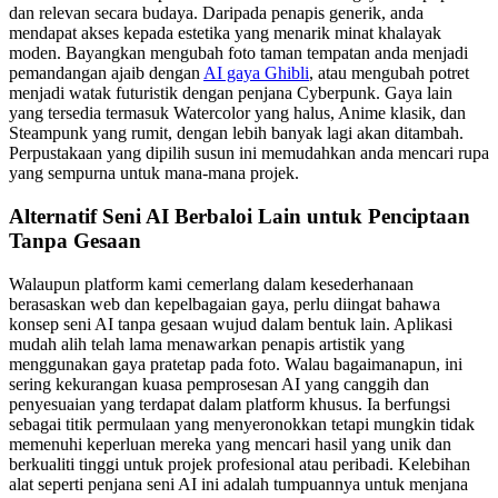
dan relevan secara budaya. Daripada penapis generik, anda
mendapat akses kepada estetika yang menarik minat khalayak
moden. Bayangkan mengubah foto taman tempatan anda menjadi
pemandangan ajaib dengan
AI gaya Ghibli
, atau mengubah potret
menjadi watak futuristik dengan penjana Cyberpunk. Gaya lain
yang tersedia termasuk Watercolor yang halus, Anime klasik, dan
Steampunk yang rumit, dengan lebih banyak lagi akan ditambah.
Perpustakaan yang dipilih susun ini memudahkan anda mencari rupa
yang sempurna untuk mana-mana projek.
Alternatif Seni AI Berbaloi Lain untuk Penciptaan
Tanpa Gesaan
Walaupun platform kami cemerlang dalam kesederhanaan
berasaskan web dan kepelbagaian gaya, perlu diingat bahawa
konsep seni AI tanpa gesaan wujud dalam bentuk lain. Aplikasi
mudah alih telah lama menawarkan penapis artistik yang
menggunakan gaya pratetap pada foto. Walau bagaimanapun, ini
sering kekurangan kuasa pemprosesan AI yang canggih dan
penyesuaian yang terdapat dalam platform khusus. Ia berfungsi
sebagai titik permulaan yang menyeronokkan tetapi mungkin tidak
memenuhi keperluan mereka yang mencari hasil yang unik dan
berkualiti tinggi untuk projek profesional atau peribadi. Kelebihan
alat seperti penjana seni AI ini adalah tumpuannya untuk menjana