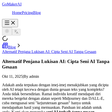
GoMakerAI
Home
Pricing
Blog
Blog
Alternatif Penjana Lukisan AI: Cipta Seni AI Tanpa Gesaan
Alternatif Penjana Lukisan AI: Cipta Seni AI Tanpa
Gesaan
Okt 11, 2025
|
By admin
Adakah anda terpukau dengan imej-imej menakjubkan yang dicipta
oleh AI tetapi kecewa dengan dunia gesaan teks yang kompleks?
Anda tidak bersendirian. Ramai individu kreatif mendapati diri
mereka bergelut dengan alatan seperti Midjourney dan DALL-E,
cuba menguasai seni "kejuruteraan gesaan" hanya untuk
mendapatkan hasil yang memuaskan. Panduan ini adalah untuk
anda. Kami akan meneroka
seni AI terbaik tanpa gesaan
,