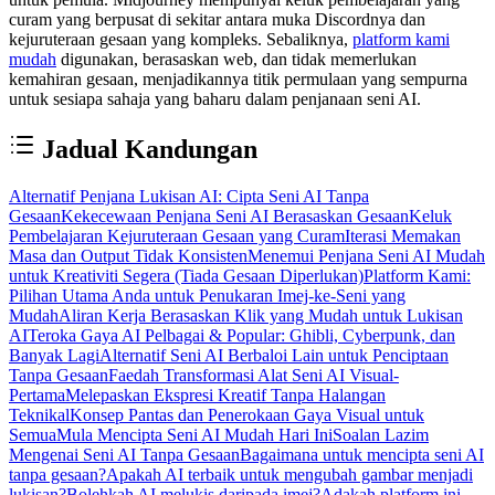
curam yang berpusat di sekitar antara muka Discordnya dan
kejuruteraan gesaan yang kompleks. Sebaliknya,
platform kami
mudah
digunakan, berasaskan web, dan tidak memerlukan
kemahiran gesaan, menjadikannya titik permulaan yang sempurna
untuk sesiapa sahaja yang baharu dalam penjanaan seni AI.
Jadual Kandungan
Alternatif Penjana Lukisan AI: Cipta Seni AI Tanpa
Gesaan
Kekecewaan Penjana Seni AI Berasaskan Gesaan
Keluk
Pembelajaran Kejuruteraan Gesaan yang Curam
Iterasi Memakan
Masa dan Output Tidak Konsisten
Menemui Penjana Seni AI Mudah
untuk Kreativiti Segera (Tiada Gesaan Diperlukan)
Platform Kami:
Pilihan Utama Anda untuk Penukaran Imej-ke-Seni yang
Mudah
Aliran Kerja Berasaskan Klik yang Mudah untuk Lukisan
AI
Teroka Gaya AI Pelbagai & Popular: Ghibli, Cyberpunk, dan
Banyak Lagi
Alternatif Seni AI Berbaloi Lain untuk Penciptaan
Tanpa Gesaan
Faedah Transformasi Alat Seni AI Visual-
Pertama
Melepaskan Ekspresi Kreatif Tanpa Halangan
Teknikal
Konsep Pantas dan Penerokaan Gaya Visual untuk
Semua
Mula Mencipta Seni AI Mudah Hari Ini
Soalan Lazim
Mengenai Seni AI Tanpa Gesaan
Bagaimana untuk mencipta seni AI
tanpa gesaan?
Apakah AI terbaik untuk mengubah gambar menjadi
lukisan?
Bolehkah AI melukis daripada imej?
Adakah platform ini