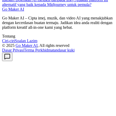
alternatif yang baik kepada Midjourney untuk pemula?
Go Maker AI
Go Maker AI – Cipta imej, muzik, dan video AI yang menakjubkan
dengan kecerdasan buatan termaju. Jadikan idea anda realiti dengan
platform kreatif all-in-one kami yang hebat.
Tentang
Ciri-ciri
Soalan Lazim
© 2025
Go Maker AI
, All rights reserved
Dasar Privasi
Terma Perkhidmatan
dasar kuki