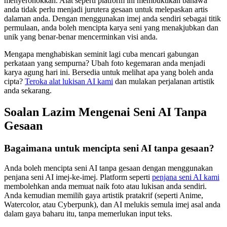
menyeronokkan. Alat seperti platform ini membuktikan bahawa
anda tidak perlu menjadi jurutera gesaan untuk melepaskan artis
dalaman anda. Dengan menggunakan imej anda sendiri sebagai titik
permulaan, anda boleh mencipta karya seni yang menakjubkan dan
unik yang benar-benar mencerminkan visi anda.
Mengapa menghabiskan seminit lagi cuba mencari gabungan
perkataan yang sempurna? Ubah foto kegemaran anda menjadi
karya agung hari ini. Bersedia untuk melihat apa yang boleh anda
cipta?
Teroka alat lukisan AI kami
dan mulakan perjalanan artistik
anda sekarang.
Soalan Lazim Mengenai Seni AI Tanpa
Gesaan
Bagaimana untuk mencipta seni AI tanpa gesaan?
Anda boleh mencipta seni AI tanpa gesaan dengan menggunakan
penjana seni AI imej-ke-imej. Platform seperti
penjana seni AI kami
membolehkan anda memuat naik foto atau lukisan anda sendiri.
Anda kemudian memilih gaya artistik pratakrif (seperti Anime,
Watercolor, atau Cyberpunk), dan AI melukis semula imej asal anda
dalam gaya baharu itu, tanpa memerlukan input teks.