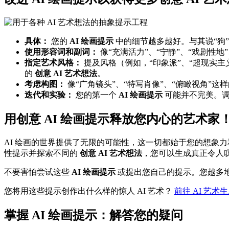
具体：
您的
AI 绘画提示
中的细节越多越好。与其说“狗
使用形容词和副词：
像“充满活力”、“宁静”、“戏剧性地
指定艺术风格：
提及风格（例如，“印象派”、“超现实主
的
创意 AI 艺术想法
。
考虑构图：
像“广角镜头”、“特写肖像”、“俯瞰视角”这样
迭代和实验：
您的第一个
AI 绘画提示
可能并不完美。调
用创意 AI 绘画提示释放您内心的艺术家
AI 绘画的世界提供了无限的可能性，这一切都始于您的想象
性提示并探索不同的
创意 AI 艺术想法
，您可以生成真正令人
不要害怕尝试这些
AI 绘画提示
或提出您自己的提示。您越多
您将用这些提示创作出什么样的惊人 AI 艺术？
前往 AI 艺术
掌握 AI 绘画提示：解答您的疑问