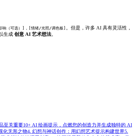
。但是，许多 AI 具有灵活性，
影响（可选）]，[情绪/光照/调色板]
可以生成
创意 AI 艺术想法
。
作品至关重要
10+ AI 绘画提示，点燃您的创造力并生成独特的 AI
可视化无形之物
4. 幻想与神话创作：用幻想艺术提示构建世界
5.