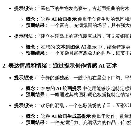
提示想法：
“暮色下的生物发光森林，古老而扭曲的树木
概念：
这种
AI 绘画提示
侧重于创造生动的氛围和
预期结果：
一个富有、充满氛围的场景，具有强大
提示想法：
“建立在浮岛上的蒸汽朋克城市，可见黄铜和
概念：
在您的
文本到图像 AI 提示
中，结合特定类
预期结果：
一个复杂且富有想象力的世界，细节丰
2. 表达情感和情绪：通过提示创作情感 AI 艺术
提示想法：
“宁静的孤独感，一艘小船在星空下广阔、平
概念：
在您的
AI 绘画提示
中使用能够唤起特定感
预期结果：
一幅通过其构图和调色板捕捉特定情绪
提示想法：
“欢乐的混乱，一个色彩缤纷的节日，五彩纸
概念：
这种
AI 绘画生成器提示
侧重于动作、能量
预期结果：
一件充满活力、充满活力的作品，传达