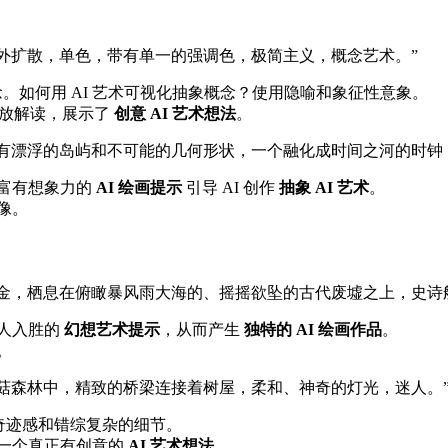
外扩散，单色，带有单一的强调色，极简主义，概念艺术。”
概念。如何用 AI 艺术可视化抽象概念？使用隐喻和象征性意象。
放解读，展示了
创意 AI 艺术想法
。
有漂浮的岛屿和不可能的几何形状，一个融化成时间之河的时钟，
富有想象力的
AI 绘画提示
引导 AI 创作
抽象 AI 艺术
。
像。
金，栖息在俯瞰暴风雨大海的、摇摇欲坠的古代废墟之上，史诗
人入胜的
幻想艺术提示
，从而产生
独特的 AI 绘画作品
。
。
菇森林中，精致的桥梁连接着树屋，柔和、神奇的灯光，迷人。
奇迹感和错综复杂的细节。
一个真正有创意的
AI 艺术想法
。