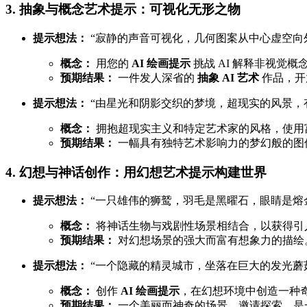
3. 抽象与概念艺术提示：可视化无形之物
提示想法：
“寂静的声音可视化，几何图案从中心虚空向
概念：
用您的
AI 绘画提示
挑战 AI 解释非视觉
预期结果：
一件发人深省的
抽象 AI 艺术
作品，开
提示想法：
“由星光和阴影交织的梦境，超现实的风景，
概念：
拥抱超现实主义和特定艺术家的风格，使用
预期结果：
一幅具有独特艺术影响力的梦幻般的图
4. 幻想与神话创作：用幻想艺术提示构建世界
提示想法：
“一只雄伟的狮鹫，羽毛是黑曜石，眼睛是熔
概念：
将神话生物与戏剧性场景相结合，以获得引
预期结果：
对幻想场景的强大而富有想象力的描绘
提示想法：
“一个隐藏的精灵城市，坐落在巨大的发光蘑
概念：
创作
AI 绘画提示
，在幻想环境中创造一种
预期结果：
一个美丽而神奇的场景，邀请探索，是