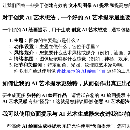
让我们回答一些关于创建有效的
文本到图像 AI 提示
和提高您
对于创意 AI 艺术想法，一个好的 AI 艺术提示最
一个好的
AI 绘画提示
，用于生成
创意 AI 艺术想法
，通常包括
主题：
图像的主要焦点是什么？
动作/设置：
主题在做什么，它位于哪里？
风格/媒介：
您想要什么艺术风格或媒介（例如，油画、素
情绪/氛围：
图像应该唤起什么感觉（例如，神秘、欢乐
细节和关键词：
特定颜色、光照、纹理或艺术家影响。
许多用户通过使用像
此处展示的 AI 绘画平台
这样的工具
如何让我的 AI 艺术提示更独特，从而创作出真正出色
要生成更多
独特的 AI 绘画作品
，请尝试在您的
AI 绘画提示
AI 艺术灵感
有些“怪异”！这就是您解锁原创
创意 AI 艺术想法
我可以使用负面提示与 AI 艺术生成器来改进我独特的
一些高级
AI 绘画生成器提示
系统允许使用“负面提示”，您可