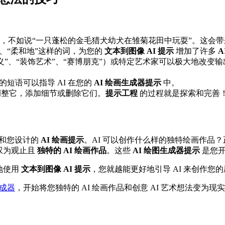
”，不如说“一只蓬松的金毛猎犬幼犬在雏菊花田中玩耍”。这会
”、“柔和地”这样的词，为您的
文本到图像 AI 提示
增加了许多
A
义”、“装饰艺术”、“赛博朋克”）或特定艺术家可以极大地改变输
的短语可以指导 AI 在您的
AI 绘画生成器提示
中。
整它，添加细节或删除它们。
提示工程
的过程就是探索和完善
！
力和您设计的
AI 绘画提示
。AI 可以创作什么样的独特绘画作品
叹为观止且
独特的 AI 绘画作品
。这些
AI 绘图生成器提示
是您开
地使用
文本到图像 AI 提示
，您就越能更好地引导 AI 来创作您
生成器
，开始将您独特的 AI 绘画作品和创意 AI 艺术想法变为现