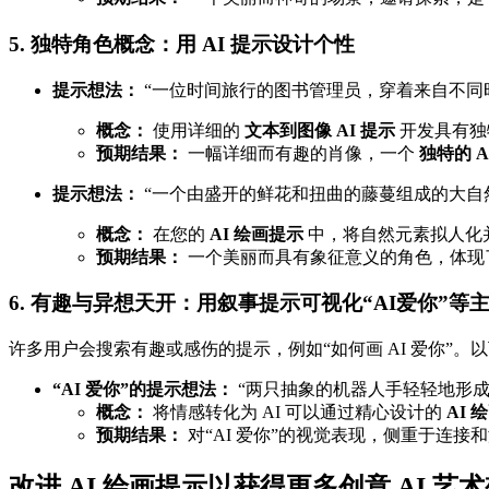
5. 独特角色概念：用 AI 提示设计个性
提示想法：
“一位时间旅行的图书管理员，穿着来自不同
概念：
使用详细的
文本到图像 AI 提示
开发具有独
预期结果：
一幅详细而有趣的肖像，一个
独特的 A
提示想法：
“一个由盛开的鲜花和扭曲的藤蔓组成的大自
概念：
在您的
AI 绘画提示
中，将自然元素拟人化
预期结果：
一个美丽而具有象征意义的角色，体现
6. 有趣与异想天开：用叙事提示可视化“AI爱你”等
许多用户会搜索有趣或感伤的提示，例如“如何画 AI 爱你”
“AI 爱你”的提示想法：
“两只抽象的机器人手轻轻地形
概念：
将情感转化为 AI 可以通过精心设计的
AI 
预期结果：
对“AI 爱你”的视觉表现，侧重于连
改进 AI 绘画提示以获得更多创意 AI 艺