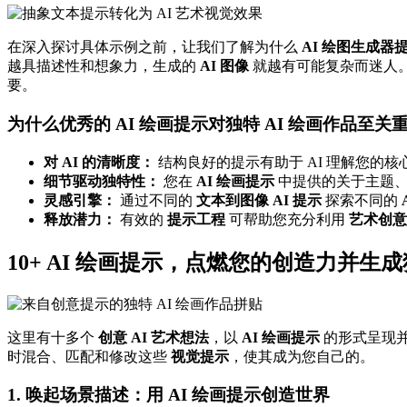
在深入探讨具体示例之前，让我们了解为什么
AI 绘图生成器
越具描述性和想象力，生成的
AI 图像
就越有可能复杂而迷人
要。
为什么优秀的 AI 绘画提示对独特 AI 绘画作品至关
对 AI 的清晰度：
结构良好的提示有助于 AI 理解您的
细节驱动独特性：
您在
AI 绘画提示
中提供的关于主题
灵感引擎：
通过不同的
文本到图像 AI 提示
探索不同的
释放潜力：
有效的
提示工程
可帮助您充分利用
艺术创意
10+ AI 绘画提示，点燃您的创造力并生成
这里有十多个
创意 AI 艺术想法
，以
AI 绘画提示
的形式呈现
时混合、匹配和修改这些
视觉提示
，使其成为您自己的。
1. 唤起场景描述：用 AI 绘画提示创造世界