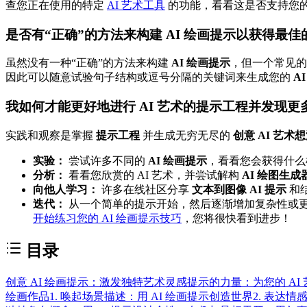
查您正在使用的特定
AI 艺术工具
的功能，看看这是否支持您
是否有“正确”的方法来构建 AI 绘画提示以获得最佳的
虽然没有一种“正确”的方法来构建
AI 绘画提示
，但一个常见的
因此可以随意试验句子结构或逗号分隔的关键词来生成您的
A
我如何才能更好地进行 AI 艺术的提示工程并发现更多
实践和观察是掌握
提示工程
并生成无穷无尽的
创意 AI 艺术
实验：
尝试许多不同的
AI 绘画提示
，看看您会获得什
分析：
看看您欣赏的 AI 艺术，并尝试解构
AI 绘图生成
向他人学习：
许多在线社区分享
文本到图像 AI 提示
和
迭代：
从一个简单的提示开始，然后逐渐增加复杂性或
开始练习您的 AI 绘画提示技巧
，您将很快看到进步！
目录
创意 AI 绘画提示：激发独特艺术灵感
提示的力量：为您的 AI
绘画作品
1. 唤起场景描述：用 AI 绘画提示创造世界
2. 表达情