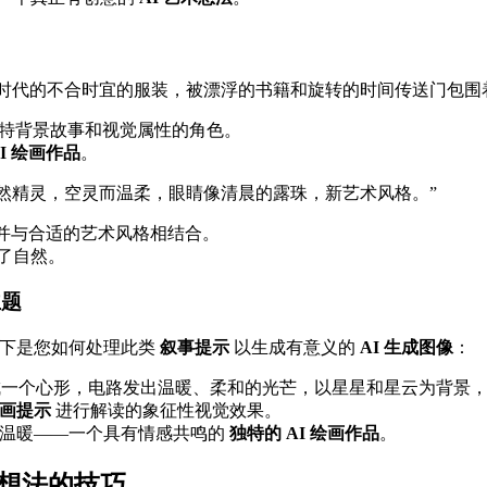
时代的不合时宜的服装，被漂浮的书籍和旋转的时间传送门包围
特背景故事和视觉属性的角色。
I 绘画作品
。
然精灵，空灵而温柔，眼睛像清晨的露珠，新艺术风格。”
并与合适的艺术风格相结合。
了自然。
主题
。以下是您如何处理此类
叙事提示
以生成有意义的
AI 生成图像
：
成一个心形，电路发出温暖、柔和的光芒，以星星和星云为背景，
绘画提示
进行解读的象征性视觉效果。
接和温暖——一个具有情感共鸣的
独特的 AI 绘画作品
。
术想法的技巧