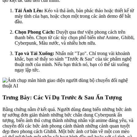
tạo kiệt tác đầu tiên của mình:
Tải Ảnh Lên:
Kéo và thả ảnh, bản phác thảo hoặc thiết kế từ
máy tính của bạn, hoặc chọn một trong các ảnh demo để bắt
đầu.
Chọn Phong Cách:
Duyệt qua thư viện phong cách trên
thanh bên. Chọn từ các tùy chọn phổ biến như Anime, Ghibli,
Cyberpunk, Màu nước, và nhiều hơn nữa.
Tạo và Tải Xuống:
Nhấn nút "Tạo". Chỉ trong vài khoảnh
khắc, bạn sẽ thấy so sánh "Trước & Sau" của tác phẩm nghệ
thuật mới của mình. Nếu bạn thích nó, bạn có thể tải xuống
ngay lập tức.
Trưng Bày: Các Ví Dụ Trước & Sau Ấn Tượng
Bằng chứng nằm ở kết quả. Người dùng đang biến những bức ảnh
tự sướng đơn giản thành những bức chân dung Cyberpunk ấn
tượng, biến ảnh thú cưng thành những nhân vật anime đáng yêu, và
chuyển đổi các bức ảnh phong cảnh thành những cảnh quan tuyệt
đẹp theo phong cách Ghibli. Một bức ảnh cơ bản về một con mèo
có thể trở thành một nhân vật hoạt hình đầy mê hoặc với cá tính, và