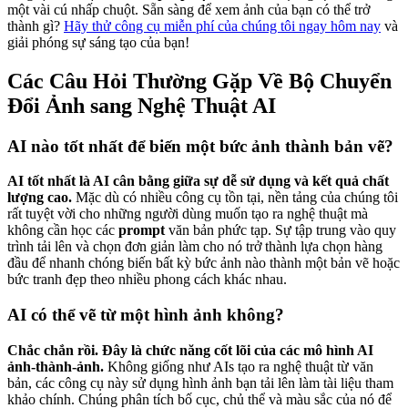
một vài cú nhấp chuột. Sẵn sàng để xem ảnh của bạn có thể trở
thành gì?
Hãy thử công cụ miễn phí của chúng tôi ngay hôm nay
và
giải phóng sự sáng tạo của bạn!
Các Câu Hỏi Thường Gặp Về Bộ Chuyển
Đổi Ảnh sang Nghệ Thuật AI
AI nào tốt nhất để biến một bức ảnh thành bản vẽ?
AI tốt nhất là AI cân bằng giữa sự dễ sử dụng và kết quả chất
lượng cao.
Mặc dù có nhiều công cụ tồn tại, nền tảng của chúng tôi
rất tuyệt vời cho những người dùng muốn tạo ra nghệ thuật mà
không cần học các
prompt
văn bản phức tạp. Sự tập trung vào quy
trình tải lên và chọn đơn giản làm cho nó trở thành lựa chọn hàng
đầu để nhanh chóng biến bất kỳ bức ảnh nào thành một bản vẽ hoặc
bức tranh đẹp theo nhiều phong cách khác nhau.
AI có thể vẽ từ một hình ảnh không?
Chắc chắn rồi. Đây là chức năng cốt lõi của các mô hình AI
ảnh-thành-ảnh.
Không giống như AIs tạo ra nghệ thuật từ văn
bản, các công cụ này sử dụng hình ảnh bạn tải lên làm tài liệu tham
khảo chính. Chúng phân tích bố cục, chủ thể và màu sắc của nó để