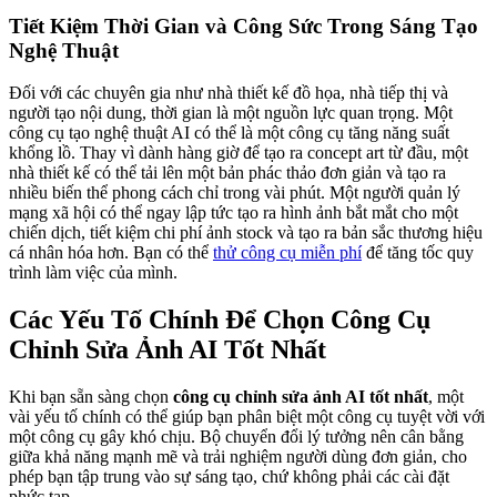
Tiết Kiệm Thời Gian và Công Sức Trong Sáng Tạo
Nghệ Thuật
Đối với các chuyên gia như nhà thiết kế đồ họa, nhà tiếp thị và
người tạo nội dung, thời gian là một nguồn lực quan trọng. Một
công cụ tạo nghệ thuật AI có thể là một công cụ tăng năng suất
khổng lồ. Thay vì dành hàng giờ để tạo ra concept art từ đầu, một
nhà thiết kế có thể tải lên một bản phác thảo đơn giản và tạo ra
nhiều biến thể phong cách chỉ trong vài phút. Một người quản lý
mạng xã hội có thể ngay lập tức tạo ra hình ảnh bắt mắt cho một
chiến dịch, tiết kiệm chi phí ảnh stock và tạo ra bản sắc thương hiệu
cá nhân hóa hơn. Bạn có thể
thử công cụ miễn phí
để tăng tốc quy
trình làm việc của mình.
Các Yếu Tố Chính Để Chọn Công Cụ
Chỉnh Sửa Ảnh AI Tốt Nhất
Khi bạn sẵn sàng chọn
công cụ chỉnh sửa ảnh AI tốt nhất
, một
vài yếu tố chính có thể giúp bạn phân biệt một công cụ tuyệt vời với
một công cụ gây khó chịu. Bộ chuyển đổi lý tưởng nên cân bằng
giữa khả năng mạnh mẽ và trải nghiệm người dùng đơn giản, cho
phép bạn tập trung vào sự sáng tạo, chứ không phải các cài đặt
phức tạp.