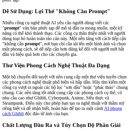
Dễ Sử Dụng: Lợi Thế "Không Cần Prompt"
Nhiều công cụ nghệ thuật AI yêu cầu người dùng viết các
"
prompt
" văn bản phức tạp để mô tả đầu ra mong muốn, một kỹ
năng có thể khó thành thạo. Các công cụ thân thiện nhất với người
dùng loại bỏ hoàn toàn rào cản này. Một nền tảng với cách tiếp cận
"không cần
prompt
", nơi bạn chỉ cần tải lên một hình ảnh và chọn
một phong cách, sẽ dễ tiếp cận hơn đáng kể đối với người mới bắt
đầu và hiệu quả hơn cho các chuyên gia.
Thư Viện Phong Cách Nghệ Thuật Đa Dạng
Một bộ chuyển đổi tuyệt vời nên cung cấp một thư viện tuyển chọn
các phong cách nghệ thuật phổ biến và hấp dẫn. Hãy tìm kiếm một
công cụ vượt ra ngoài các bộ lọc "sơn dầu" hoặc "phác thảo" chung
chung. Các nền tảng tốt nhất cung cấp các phong cách cụ thể, có
nhu cầu cao như Ghibli, Cyberpunk, Anime, Siêu thực và
Steampunk. Điều này cho phép bạn tạo ra nghệ thuật với thẩm mỹ
riêng biệt và dễ nhận biết, hoàn hảo để tạo ra một cảnh
AI phong
cách Ghibli
độc đáo từ ảnh của bạn.
Chất Lượng Đầu Ra và Tùy Chọn Độ Phân Giải