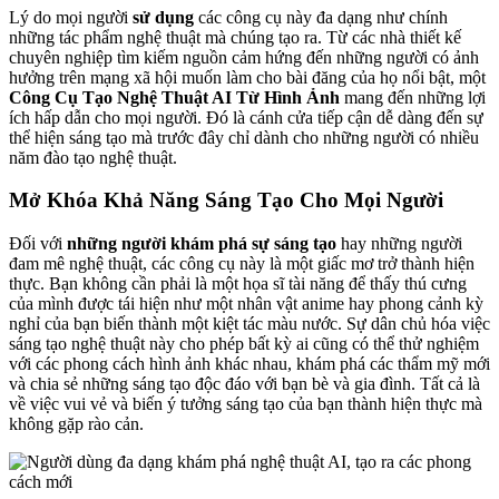
Lý do mọi người
sử dụng
các công cụ này đa dạng như chính
những tác phẩm nghệ thuật mà chúng tạo ra. Từ các nhà thiết kế
chuyên nghiệp tìm kiếm nguồn cảm hứng đến những người có ảnh
hưởng trên mạng xã hội muốn làm cho bài đăng của họ nổi bật, một
Công Cụ Tạo Nghệ Thuật AI Từ Hình Ảnh
mang đến những lợi
ích hấp dẫn cho mọi người. Đó là cánh cửa tiếp cận dễ dàng đến sự
thể hiện sáng tạo mà trước đây chỉ dành cho những người có nhiều
năm đào tạo nghệ thuật.
Mở Khóa Khả Năng Sáng Tạo Cho Mọi Người
Đối với
những người khám phá sự sáng tạo
hay những người
đam mê nghệ thuật, các công cụ này là một giấc mơ trở thành hiện
thực. Bạn không cần phải là một họa sĩ tài năng để thấy thú cưng
của mình được tái hiện như một nhân vật anime hay phong cảnh kỳ
nghỉ của bạn biến thành một kiệt tác màu nước. Sự dân chủ hóa việc
sáng tạo nghệ thuật này cho phép bất kỳ ai cũng có thể thử nghiệm
với các phong cách hình ảnh khác nhau, khám phá các thẩm mỹ mới
và chia sẻ những sáng tạo độc đáo với bạn bè và gia đình. Tất cả là
về việc vui vẻ và biến ý tưởng sáng tạo của bạn thành hiện thực mà
không gặp rào cản.