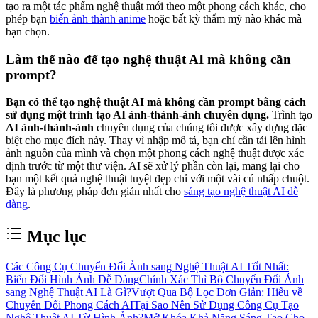
tạo ra một tác phẩm nghệ thuật mới theo một phong cách khác, cho
phép bạn
biến ảnh thành anime
hoặc bất kỳ thẩm mỹ nào khác mà
bạn chọn.
Làm thế nào để tạo nghệ thuật AI mà không cần
prompt?
Bạn có thể tạo nghệ thuật AI mà không cần prompt bằng cách
sử dụng một trình tạo AI ảnh-thành-ảnh chuyên dụng.
Trình tạo
AI ảnh-thành-ảnh
chuyên dụng của chúng tôi được xây dựng đặc
biệt cho mục đích này. Thay vì nhập mô tả, bạn chỉ cần tải lên hình
ảnh nguồn của mình và chọn một phong cách nghệ thuật được xác
định trước từ một thư viện. AI sẽ xử lý phần còn lại, mang lại cho
bạn một kết quả nghệ thuật tuyệt đẹp chỉ với một vài cú nhấp chuột.
Đây là phương pháp đơn giản nhất cho
sáng tạo nghệ thuật AI dễ
dàng
.
Mục lục
Các Công Cụ Chuyển Đổi Ảnh sang Nghệ Thuật AI Tốt Nhất:
Biến Đổi Hình Ảnh Dễ Dàng
Chính Xác Thì Bộ Chuyển Đổi Ảnh
sang Nghệ Thuật AI Là Gì?
Vượt Qua Bộ Lọc Đơn Giản: Hiểu về
Chuyển Đổi Phong Cách AI
Tại Sao Nên Sử Dụng Công Cụ Tạo
Nghệ Thuật AI Từ Hình Ảnh?
Mở Khóa Khả Năng Sáng Tạo Cho