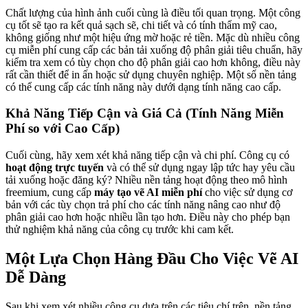
Chất lượng của hình ảnh cuối cùng là điều tối quan trọng. Một công
cụ tốt sẽ tạo ra kết quả sạch sẽ, chi tiết và có tính thẩm mỹ cao,
không giống như một hiệu ứng mờ hoặc rẻ tiền. Mặc dù nhiều công
cụ miễn phí cung cấp các bản tải xuống độ phân giải tiêu chuẩn, hãy
kiểm tra xem có tùy chọn cho độ phân giải cao hơn không, điều này
rất cần thiết để in ấn hoặc sử dụng chuyên nghiệp. Một số nền tảng
có thể cung cấp các tính năng này dưới dạng tính năng cao cấp.
Khả Năng Tiếp Cận và Giá Cả (Tính Năng Miễn
Phí so với Cao Cấp)
Cuối cùng, hãy xem xét khả năng tiếp cận và chi phí. Công cụ có
hoạt động trực tuyến
và có thể sử dụng ngay lập tức hay yêu cầu
tải xuống hoặc đăng ký? Nhiều nền tảng hoạt động theo mô hình
freemium, cung cấp
máy tạo vẽ AI miễn phí
cho việc sử dụng cơ
bản với các tùy chọn trả phí cho các tính năng nâng cao như độ
phân giải cao hơn hoặc nhiều lần tạo hơn. Điều này cho phép bạn
thử nghiệm khả năng của công cụ trước khi cam kết.
Một Lựa Chọn Hàng Đầu Cho Việc Vẽ AI
Dễ Dàng
Sau khi xem xét nhiều công cụ dựa trên các tiêu chí trên, nền tảng