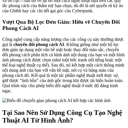
và bố cục—sau đó vẽ lại nó một cách nghệ thuật dựa trên các quy
tắc phong cách của thẩm mỹ bạn chọn, dù đó là nét quyến rũ kỳ ảo
của Ghibli hay các chi tiết gai góc của Cyberpunk.
Vượt Qua Bộ Lọc Đơn Giản: Hiểu về Chuyển Đổi
Phong Cách AI
Công nghệ cung cấp năng lượng cho các công cụ này thường được
gọi là
chuyển đổi phong cách AI
. Không giống như một bộ lọc
đơn giản áp dụng một vân bề mặt hoặc thay đổi màu sắc, chuyển
đổi phong cách phân tích cả hình ảnh nội dung của bạn và một hình
ảnh phong cách được chọn (như một bức tranh nổi tiếng hoặc một
thể loại nghệ thuật cụ thể). Sau đó, nó kết hợp một cách thông minh
nội dung ảnh của bạn với vân bề mặt, nét cọ và bảng màu của
phong cách đó. Kết quả là một tác phẩm nghệ thuật mới thực sự,
giữ được "linh hồn" của ảnh gốc trong khi được tái hiện hoàn toàn.
Quá trình này cho phép biến đổi nghệ thuật ở mức độ đáng kinh
ngạc.
Tại Sao Nên Sử Dụng Công Cụ Tạo Nghệ
Thuật AI Từ Hình Ảnh?