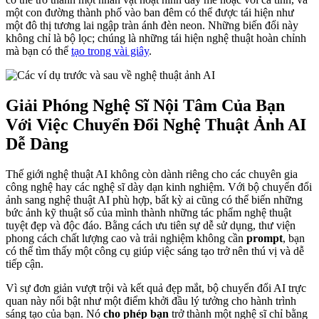
một con đường thành phố vào ban đêm có thể được tái hiện như
một đô thị tương lai ngập tràn ánh đèn neon. Những biến đổi này
không chỉ là bộ lọc; chúng là những tái hiện nghệ thuật hoàn chỉnh
mà bạn có thể
tạo trong vài giây
.
Giải Phóng Nghệ Sĩ Nội Tâm Của Bạn
Với Việc Chuyển Đổi Nghệ Thuật Ảnh AI
Dễ Dàng
Thế giới nghệ thuật AI không còn dành riêng cho các chuyên gia
công nghệ hay các nghệ sĩ dày dạn kinh nghiệm. Với bộ chuyển đổi
ảnh sang nghệ thuật AI phù hợp, bất kỳ ai cũng có thể biến những
bức ảnh kỹ thuật số của mình thành những tác phẩm nghệ thuật
tuyệt đẹp và độc đáo. Bằng cách ưu tiên sự dễ sử dụng, thư viện
phong cách chất lượng cao và trải nghiệm không cần
prompt
, bạn
có thể tìm thấy một công cụ giúp việc sáng tạo trở nên thú vị và dễ
tiếp cận.
Vì sự đơn giản vượt trội và kết quả đẹp mắt, bộ chuyển đổi AI trực
quan này nổi bật như một điểm khởi đầu lý tưởng cho hành trình
sáng tạo của bạn. Nó
cho phép bạn
trở thành một nghệ sĩ chỉ bằng