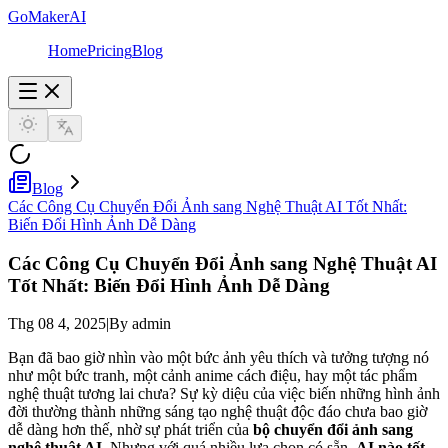
GoMakerAI
Home
Pricing
Blog
Blog
Các Công Cụ Chuyển Đổi Ảnh sang Nghệ Thuật AI Tốt Nhất:
Biến Đổi Hình Ảnh Dễ Dàng
Các
Công Cụ
Chuyển Đổi Ảnh sang Nghệ Thuật AI
Tốt Nhất: Biến Đổi Hình Ảnh Dễ Dàng
Thg 08 4, 2025
|
By admin
Bạn đã bao giờ nhìn vào một bức ảnh yêu thích và tưởng tượng nó
như một bức tranh, một cảnh anime cách điệu, hay một tác phẩm
nghệ thuật tương lai chưa? Sự kỳ diệu của việc biến những hình ảnh
đời thường thành những sáng tạo nghệ thuật độc đáo chưa bao giờ
dễ dàng hơn thế, nhờ sự phát triển của
bộ chuyển đổi ảnh sang
nghệ thuật AI
. Nhưng với quá nhiều lựa chọn có sẵn,
AI nào tốt