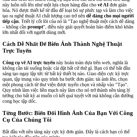
này luôn nổi lên như một lựa chọn hàng đầu cho
vẽ AI
đơn giản
hóa. Nó được thiết kế từ đầu để loại bỏ sự phức tạp và làm cho việc
tạo ra nghệ thuật AI chất lượng cao trở nên
dễ dàng cho mọi người
tiếp cận
. Triết lý cốt lõi của nó là "Tạo nghệ thuật một cách dễ dàng
– không cần
prompt
", điều này giải quyết hoàn hảo điểm khó khăn
lớn nhất đối với người dùng mới.
Cách Dễ Nhất Để Biến Ảnh Thành Nghệ Thuật
Trực Tuyến
Công cụ vẽ AI trực tuyến
này hoàn toàn dựa trên web, nghĩa là
không cần tải xuống hoặc cài đặt bất cứ thứ gì. Bạn có thể bắt đầu
sáng tạo ngay lập tức từ bất kỳ thiết bị nào. Giao diện cực kỳ trực
quan, tập trung vào quy trình ba bước đơn giản: tải ảnh lên, chọn
một phong cách từ thư viện được tuyển chọn và nhấp vào "Tạo".
Quy trình làm việc liền mạch này làm cho nó trở thành nền tảng lý
tưởng cho bất kỳ ai muốn có kết quả tuyệt vời mà không cần đường
cong học tập dốc.
Từng Bước: Biến Đổi Hình Ảnh Của Bạn Với Công
Cụ Của Chúng Tôi
Bắt đầu với nền tảng này cực kỳ đơn giản. Đây là cách bạn có thể