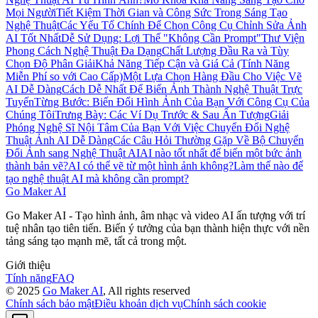
Mọi Người
Tiết Kiệm Thời Gian và Công Sức Trong Sáng Tạo
Nghệ Thuật
Các Yếu Tố Chính Để Chọn Công Cụ Chỉnh Sửa Ảnh
AI Tốt Nhất
Dễ Sử Dụng: Lợi Thế "Không Cần Prompt"
Thư Viện
Phong Cách Nghệ Thuật Đa Dạng
Chất Lượng Đầu Ra và Tùy
Chọn Độ Phân Giải
Khả Năng Tiếp Cận và Giá Cả (Tính Năng
Miễn Phí so với Cao Cấp)
Một Lựa Chọn Hàng Đầu Cho Việc Vẽ
AI Dễ Dàng
Cách Dễ Nhất Để Biến Ảnh Thành Nghệ Thuật Trực
Tuyến
Từng Bước: Biến Đổi Hình Ảnh Của Bạn Với Công Cụ Của
Chúng Tôi
Trưng Bày: Các Ví Dụ Trước & Sau Ấn Tượng
Giải
Phóng Nghệ Sĩ Nội Tâm Của Bạn Với Việc Chuyển Đổi Nghệ
Thuật Ảnh AI Dễ Dàng
Các Câu Hỏi Thường Gặp Về Bộ Chuyển
Đổi Ảnh sang Nghệ Thuật AI
AI nào tốt nhất để biến một bức ảnh
thành bản vẽ?
AI có thể vẽ từ một hình ảnh không?
Làm thế nào để
tạo nghệ thuật AI mà không cần prompt?
Go Maker AI
Go Maker AI - Tạo hình ảnh, âm nhạc và video AI ấn tượng với trí
tuệ nhân tạo tiên tiến. Biến ý tưởng của bạn thành hiện thực với nền
tảng sáng tạo mạnh mẽ, tất cả trong một.
Giới thiệu
Tính năng
FAQ
© 2025
Go Maker AI
, All rights reserved
Chính sách bảo mật
Điều khoản dịch vụ
Chính sách cookie