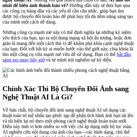
nhất để biến ảnh thành bản vẽ?
Hướng dẫn này sẽ đưa bạn qua
các công cụ hàng đầu và các yếu tố cần cân nhắc, giúp bạn tìm
được bộ chuyển đổi hoàn hảo để phát huy tối đa tiềm năng sáng tạo
của mình một cách dễ dàng.
Những công cụ mạnh mẽ này có thể định nghĩa lại những kỷ niệm
yêu thích của bạn, tạo ra nội dung mạng xã hội ấn tượng, hoặc đơn
giản là mang đến một cách thú vị để khám phá khía cạnh nghệ thuật
của bạn. Đối với bất kỳ ai muốn bước vào thế giới này, chìa khóa là
tìm một công cụ vừa mạnh mẽ vừa dễ sử dụng. Bạn có thể
bắt đầu
sáng tạo ngay bây giờ
và tự mình trải nghiệm sự kỳ diệu.
Chính Xác Thì Bộ Chuyển Đổi Ảnh sang
Nghệ Thuật AI Là Gì?
Về bản chất, bộ chuyển đổi ảnh sang nghệ thuật AI sử dụng các
thuật toán trí tuệ nhân tạo phức tạp để phân tích hình ảnh bạn tải lên
và tái hiện lại nó theo một phong cách nghệ thuật hoàn toàn mới.
Điều này tinh vi hơn nhiều so với việc chỉ áp dụng một bộ lọc màu.
AI nghiên cứu nội dung của ảnh của bạn—các hình dạng, chủ thể