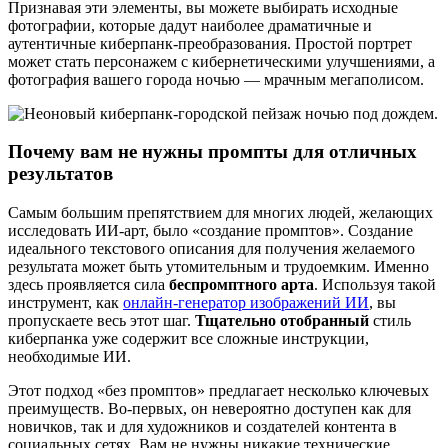
Признавая эти элементы, вы можете выбирать исходные
фотографии, которые дадут наиболее драматичные и
аутентичные киберпанк-преобразования. Простой портрет
может стать персонажем с кибернетическими улучшениями, а
фотография вашего города ночью — мрачным мегаполисом.
Почему вам не нужны промпты для отличных
результатов
Самым большим препятствием для многих людей, желающих
исследовать ИИ-арт, было «создание промптов». Создание
идеального текстового описания для получения желаемого
результата может быть утомительным и трудоемким. Именно
здесь проявляется сила
беспромптного арта
. Используя такой
инструмент, как
онлайн-генератор изображений ИИ
, вы
пропускаете весь этот шаг.
Тщательно отобранный
стиль
киберпанка уже содержит все сложные инструкции,
необходимые ИИ.
Этот подход «без промптов» предлагает несколько ключевых
преимуществ. Во-первых, он невероятно доступен как для
новичков, так и для художников и создателей контента в
социальных сетях. Вам не нужны никакие технические