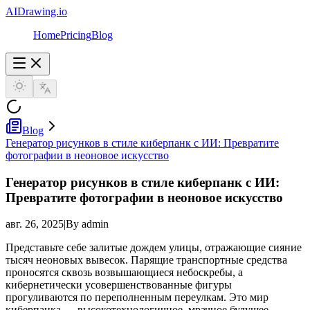
AIDrawing.io
Home
Pricing
Blog
Blog
Генератор рисунков в стиле киберпанк с ИИ: Превратите
фотографии в неоновое искусство
Генератор рисунков в стиле киберпанк с ИИ:
Превратите фотографии в неоновое искусство
авг. 26, 2025
|
By admin
Представьте себе залитые дождем улицы, отражающие сияние
тысяч неоновых вывесок. Парящие транспортные средства
проносятся сквозь возвышающиеся небоскребы, а
кибернетически усовершенствованные фигуры
прогуливаются по переполненным переулкам. Это мир
киберпанка — высокотехнологичное, мрачное будущее,