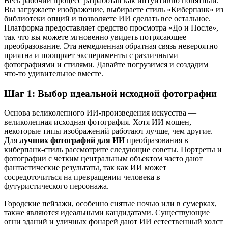
Весь рабочий процесс разработан как интуитивно понятный.
Вы загружаете изображение, выбираете стиль «Киберпанк» из
библиотеки опций и позволяете ИИ сделать все остальное.
Платформа предоставляет средство просмотра «До и После»,
так что вы можете мгновенно увидеть потрясающее
преобразование. Эта немедленная обратная связь невероятно
приятна и поощряет эксперименты с различными
фотографиями и стилями. Давайте погрузимся и создадим
что-то удивительное вместе.
Шаг 1: Выбор идеальной исходной фотографии
Основа великолепного ИИ-произведения искусства —
великолепная исходная фотография. Хотя ИИ мощен,
некоторые типы изображений работают лучше, чем другие.
Для
лучших фотографий для ИИ
преобразования в
киберпанк-стиль рассмотрите следующие советы. Портреты и
фотографии с четким центральным объектом часто дают
фантастические результаты, так как ИИ может
сосредоточиться на превращении человека в
футуристического персонажа.
Городские пейзажи, особенно снятые ночью или в сумерках,
также являются идеальными кандидатами. Существующие
огни зданий и уличных фонарей дают ИИ естественный холст