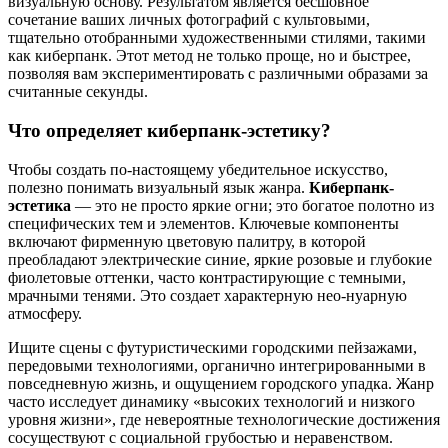
визуальную основу. Результатом является бесшовное
сочетание ваших личных фотографий с культовыми,
тщательно отобранными художественными стилями, такими
как киберпанк. Этот метод не только проще, но и быстрее,
позволяя вам экспериментировать с различными образами за
считанные секунды.
Что определяет киберпанк-эстетику?
Чтобы создать по-настоящему убедительное искусство,
полезно понимать визуальный язык жанра.
Киберпанк-
эстетика
— это не просто яркие огни; это богатое полотно из
специфических тем и элементов. Ключевые компоненты
включают фирменную цветовую палитру, в которой
преобладают электрические синие, яркие розовые и глубокие
фиолетовые оттенки, часто контрастирующие с темными,
мрачными тенями. Это создает характерную нео-нуарную
атмосферу.
Ищите сцены с футуристическими городскими пейзажами,
передовыми технологиями, органично интегрированными в
повседневную жизнь, и ощущением городского упадка. Жанр
часто исследует динамику «высоких технологий и низкого
уровня жизни», где невероятные технологические достижения
сосуществуют с социальной грубостью и неравенством.