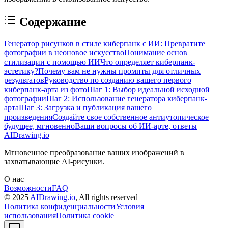
Содержание
Генератор рисунков в стиле киберпанк с ИИ: Превратите
фотографии в неоновое искусство
Понимание основ
стилизации с помощью ИИ
Что определяет киберпанк-
эстетику?
Почему вам не нужны промпты для отличных
результатов
Руководство по созданию вашего первого
киберпанк-арта из фото
Шаг 1: Выбор идеальной исходной
фотографии
Шаг 2: Использование генератора киберпанк-
арта
Шаг 3: Загрузка и публикация вашего
произведения
Создайте свое собственное антиутопическое
будущее, мгновенно
Ваши вопросы об ИИ-арте, ответы
AIDrawing.io
Мгновенное преобразование ваших изображений в
захватывающие AI-рисунки.
О нас
Возможности
FAQ
© 2025
AIDrawing.io
, All rights reserved
Политика конфиденциальности
Условия
использования
Политика cookie