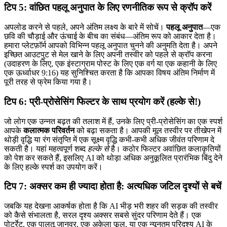
टिप 5: वांछित पहलू अनुपात के लिए रणनीतिक रूप से क्रॉप करें
अपलोड करने से पहले, अपने अंतिम लक्ष्य के बारे में सोचें।
पहलू अनुपात
—एक
छवि की चौड़ाई और ऊंचाई के बीच का संबंध—अंतिम रूप को आकार देता है।
हमारा प्लेटफ़ॉर्म आपको विभिन्न पहलू अनुपात चुनने की अनुमति देता है। अपने
इच्छित आउटपुट से मेल खाने के लिए अपनी तस्वीर को पहले से क्रॉप करना
(उदाहरण के लिए, एक इंस्टाग्राम पोस्ट के लिए एक वर्ग या एक कहानी के लिए
एक ऊर्ध्वाधर 9:16) यह सुनिश्चित करता है कि आपका विषय अंतिम निर्माण में
पूरी तरह से फ्रेम किया गया है।
टिप 6: प्री-प्रोसेसिंग फिल्टर के साथ प्रयोग करें (हल्के से!)
जो लोग एक उन्नत बढ़त की तलाश में हैं, उनके लिए प्री-प्रोसेसिंग का एक स्पर्श
आपके
कलात्मक परिवर्तन
को बढ़ा सकता है। आपकी मूल तस्वीर पर तीखेपन में
थोड़ी वृद्धि या रंग संतृप्ति में एक सूक्ष्म वृद्धि कभी-कभी अधिक जीवंत परिणाम दे
सकती है। यहां महत्वपूर्ण शब्द
हल्के से
है। कठोर फिल्टर अवांछित कलाकृतियों
को पेश कर सकते हैं, इसलिए AI को थोड़ा अधिक अनुकूलित प्रारंभिक बिंदु देने
के लिए हल्के स्पर्श का उपयोग करें।
टिप 7: अक्सर कम ही ज्यादा होता है: अत्यधिक जटिल दृश्यों से बचें
जबकि यह देखना आकर्षक होता है कि AI भीड़ भरी शहर की सड़क की तस्वीर
को कैसे संभालता है, सरल दृश्य अक्सर सबसे सुंदर परिणाम देते हैं। एक
पोर्ट्रेट, एक पालतू जानवर, एक अकेला फूल, या एक न्यूनतम परिदृश्य AI के