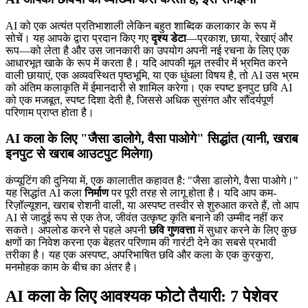
AI को एक अत्यंत प्रतिभाशाली लेकिन बहुत शाब्दिक कलाकार के रूप में
सोचें। यह आपके द्वारा प्रदान किए गए
दृश्य डेटा
—प्रकाश, छाया, रेखाएं और
रूप—को लेता है और उस जानकारी का उपयोग अपनी नई रचना के लिए एक
आधारभूत खाके के रूप में करता है। यदि आपकी मूल तस्वीर में भ्रमित करने
वाली छायाएं, एक अव्यवस्थित पृष्ठभूमि, या एक धुंधला विषय है, तो AI उस भ्रम
को अंतिम कलाकृति में ईमानदारी से शामिल करेगा। एक स्पष्ट इनपुट छवि AI
को एक मजबूत, स्पष्ट दिशा देती है, जिससे अधिक सुसंगत और सौंदर्यपूर्ण
परिणाम प्राप्त होता है।
AI कला के लिए "जैसा डालोगे, वैसा पाओगे" सिद्धांत (यानी, खराब
इनपुट से खराब आउटपुट मिलेगा)
कंप्यूटिंग की दुनिया में, एक कालातीत कहावत है: "जैसा डालोगे, वैसा पाओगे।"
यह सिद्धांत AI कला
निर्माण
पर पूरी तरह से लागू होता है। यदि आप कम-
रिज़ॉल्यूशन, खराब रोशनी वाली, या अस्पष्ट तस्वीर से शुरुआत करते हैं, तो आप
AI से जादुई रूप से एक तेज, जीवंत उत्कृष्ट कृति बनाने की उम्मीद नहीं कर
सकते। अपलोड करने से पहले अपनी
छवि गुणवत्ता
में सुधार करने के लिए कुछ
क्षणों का निवेश करना एक बेहतर परिणाम की गारंटी देने का सबसे प्रभावी
तरीका है। यह एक अस्पष्ट, अपरिभाषित छवि और कला के एक कुरकुरा,
मनमोहक काम के बीच का अंतर है।
AI कला के लिए आवश्यक फोटो तैयारी: 7 पेशेवर