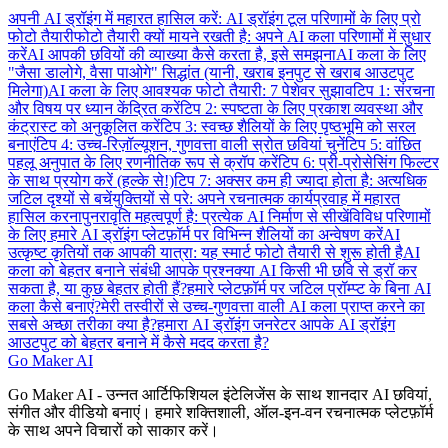
अपनी AI ड्रॉइंग में महारत हासिल करें: AI ड्रॉइंग टूल परिणामों के लिए प्रो
फोटो तैयारी
फोटो तैयारी क्यों मायने रखती है: अपने AI कला परिणामों में सुधार
करें
AI आपकी छवियों की व्याख्या कैसे करता है, इसे समझना
AI कला के लिए
"जैसा डालोगे, वैसा पाओगे" सिद्धांत (यानी, खराब इनपुट से खराब आउटपुट
मिलेगा)
AI कला के लिए आवश्यक फोटो तैयारी: 7 पेशेवर सुझाव
टिप 1: संरचना
और विषय पर ध्यान केंद्रित करें
टिप 2: स्पष्टता के लिए प्रकाश व्यवस्था और
कंट्रास्ट को अनुकूलित करें
टिप 3: स्वच्छ शैलियों के लिए पृष्ठभूमि को सरल
बनाएं
टिप 4: उच्च-रिज़ॉल्यूशन, गुणवत्ता वाली स्रोत छवियां चुनें
टिप 5: वांछित
पहलू अनुपात के लिए रणनीतिक रूप से क्रॉप करें
टिप 6: प्री-प्रोसेसिंग फिल्टर
के साथ प्रयोग करें (हल्के से!)
टिप 7: अक्सर कम ही ज्यादा होता है: अत्यधिक
जटिल दृश्यों से बचें
युक्तियों से परे: अपने रचनात्मक कार्यप्रवाह में महारत
हासिल करना
पुनरावृति महत्वपूर्ण है: प्रत्येक AI निर्माण से सीखें
विविध परिणामों
के लिए हमारे AI ड्रॉइंग प्लेटफ़ॉर्म पर विभिन्न शैलियों का अन्वेषण करें
AI
उत्कृष्ट कृतियों तक आपकी यात्रा: यह स्मार्ट फोटो तैयारी से शुरू होती है
AI
कला को बेहतर बनाने संबंधी आपके प्रश्न
क्या AI किसी भी छवि से ड्रॉ कर
सकता है, या कुछ बेहतर होती हैं?
हमारे प्लेटफ़ॉर्म पर जटिल प्रॉम्प्ट के बिना AI
कला कैसे बनाएं?
मेरी तस्वीरों से उच्च-गुणवत्ता वाली AI कला प्राप्त करने का
सबसे अच्छा तरीका क्या है?
हमारा AI ड्रॉइंग जनरेटर आपके AI ड्रॉइंग
आउटपुट को बेहतर बनाने में कैसे मदद करता है?
Go Maker AI
Go Maker AI - उन्नत आर्टिफिशियल इंटेलिजेंस के साथ शानदार AI छवियां,
संगीत और वीडियो बनाएं। हमारे शक्तिशाली, ऑल-इन-वन रचनात्मक प्लेटफ़ॉर्म
के साथ अपने विचारों को साकार करें।