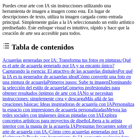
Puedes crear arte con IA sin instrucciones utilizando una
herramienta de imagen a imagen como esta. En lugar de
descripciones de texto, utiliza tu imagen cargada como entrada
principal. Simplemente guías a la IA seleccionando un estilo artístico
prediseñado. Este enfoque visual es intuitivo, rápido y hace que la
creación de arte sea accesible para todos.
Tabla de contenidos
Acuarelas generadas por IA: Transforma tus fotos en pinturas
¿Qué
es el arte de acuarela generado por IA y su encanto único?
Capturando la esencia: El atractivo de las acuarelas digitales
Por qué
la IA es tu generador de acuarelas ideal
Cómo convertir una foto en
una pintura de acuarela
Primeros pasos: Sube tu imagen
Dominando
la selección del estilo de acuarela
Consejos profesionales para
obtener resultados óptimos de arte con IA
No se necesitan
instrucciones: simplemente crea y descarga
Más allá de las
creaciones básicas: Ideas inspiradoras de acuarela con IA
Personaliza
tu espacio con impresiones de acuarela personalizadas
Mejora las
redes sociales con imágenes únicas pintadas con IA
Explora
conceptos artísticos para proyectos de diseño
Libera a tu artista
interior con la magia de la acuarela IA
Preguntas frecuentes sobre el
arte de acuarela con IA
¿Cómo creo acuarelas generadas por IA