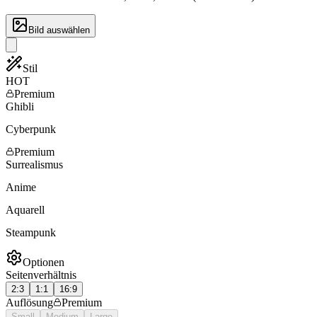
Bild auswählen
Stil
HOT
Premium
Ghibli
Cyberpunk
Premium
Surrealismus
Anime
Aquarell
Steampunk
Optionen
Seitenverhältnis
2:3
1:1
16:9
Auflösung
Premium
Small
Medium
Large