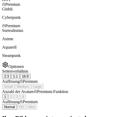
Premium
Ghibli
Cyberpunk
Premium
Surrealismus
Anime
Aquarell
Steampunk
Optionen
Seitenverhältnis
2:3
1:1
16:9
Auflösung
Premium
Small
Medium
Large
Anzahl der Avatare
Premium-Funktion
1
2
3
4
Auflösung
Premium
Normal
HD
Ultra