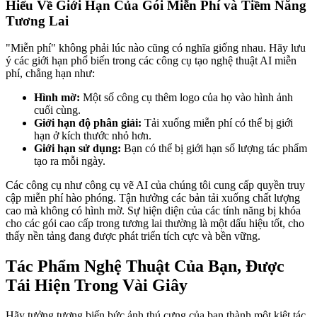
Hiểu Về Giới Hạn Của Gói Miễn Phí và Tiềm Năng
Tương Lai
"Miễn phí" không phải lúc nào cũng có nghĩa giống nhau. Hãy lưu
ý các giới hạn phổ biến trong các công cụ tạo nghệ thuật AI miễn
phí, chẳng hạn như:
Hình mờ:
Một số công cụ thêm logo của họ vào hình ảnh
cuối cùng.
Giới hạn độ phân giải:
Tải xuống miễn phí có thể bị giới
hạn ở kích thước nhỏ hơn.
Giới hạn sử dụng:
Bạn có thể bị giới hạn số lượng tác phẩm
tạo ra mỗi ngày.
Các công cụ như công cụ vẽ AI của chúng tôi cung cấp quyền truy
cập miễn phí hào phóng. Tận hưởng các bản tải xuống chất lượng
cao mà không có hình mờ. Sự hiện diện của các tính năng bị khóa
cho các gói cao cấp trong tương lai thường là một dấu hiệu tốt, cho
thấy nền tảng đang được phát triển tích cực và bền vững.
Tác Phẩm Nghệ Thuật Của Bạn, Được
Tái Hiện Trong Vài Giây
Hãy tưởng tượng biến bức ảnh thú cưng của bạn thành một kiệt tác