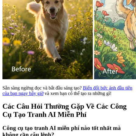
Sẵn sàng ngừng đọc và bắt đầu sáng tạo?
Biến đổi bức ảnh đầu tiên
của bạn ngay bây giờ
và xem bạn có thể tạo ra những gì!
Các Câu Hỏi Thường Gặp Về Các Công
Cụ Tạo Tranh AI Miễn Phí
Công cụ tạo tranh AI miễn phí nào tốt nhất mà
không cần câu lệnh?