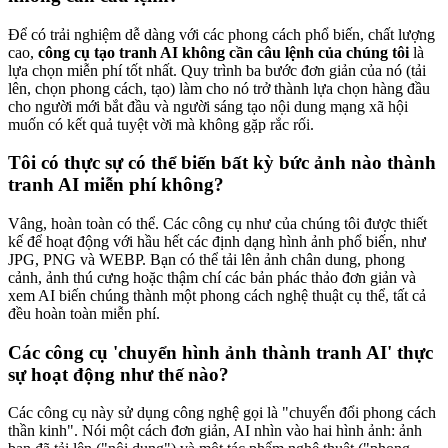
Để có trải nghiệm dễ dàng với các phong cách phổ biến, chất lượng
cao,
công cụ tạo tranh AI không cần câu lệnh của chúng tôi
là
lựa chọn miễn phí tốt nhất. Quy trình ba bước đơn giản của nó (tải
lên, chọn phong cách, tạo) làm cho nó trở thành lựa chọn hàng đầu
cho người mới bắt đầu và người sáng tạo nội dung mạng xã hội
muốn có kết quả tuyệt vời mà không gặp rắc rối.
Tôi có thực sự có thể biến bất kỳ bức ảnh nào thành
tranh AI miễn phí không?
Vâng, hoàn toàn có thể. Các công cụ như của chúng tôi được thiết
kế để hoạt động với hầu hết các định dạng hình ảnh phổ biến, như
JPG, PNG và WEBP. Bạn có thể tải lên ảnh chân dung, phong
cảnh, ảnh thú cưng hoặc thậm chí các bản phác thảo đơn giản và
xem AI biến chúng thành một phong cách nghệ thuật cụ thể, tất cả
đều hoàn toàn miễn phí.
Các công cụ 'chuyển hình ảnh thành tranh AI' thực
sự hoạt động như thế nào?
Các công cụ này sử dụng công nghệ gọi là "chuyển đổi phong cách
thần kinh". Nói một cách đơn giản, AI nhìn vào hai hình ảnh: ảnh