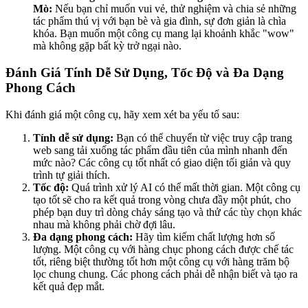
Mò:
Nếu bạn chỉ muốn vui vẻ, thử nghiệm và chia sẻ những
tác phẩm thú vị với bạn bè và gia đình, sự đơn giản là chìa
khóa. Bạn muốn một công cụ mang lại khoảnh khắc "wow"
mà không gặp bất kỳ trở ngại nào.
Đánh Giá Tính Dễ Sử Dụng, Tốc Độ và Đa Dạng
Phong Cách
Khi đánh giá một công cụ, hãy xem xét ba yếu tố sau:
Tính dễ sử dụng:
Bạn có thể chuyển từ việc truy cập trang
web sang tải xuống tác phẩm đầu tiên của mình nhanh đến
mức nào? Các công cụ tốt nhất có giao diện tối giản và quy
trình tự giải thích.
Tốc độ:
Quá trình xử lý AI có thể mất thời gian. Một công cụ
tạo tốt sẽ cho ra kết quả trong vòng chưa đầy một phút, cho
phép bạn duy trì dòng chảy sáng tạo và thử các tùy chọn khác
nhau mà không phải chờ đợi lâu.
Đa dạng phong cách:
Hãy tìm kiếm chất lượng hơn số
lượng. Một công cụ với hàng chục phong cách được chế tác
tốt, riêng biệt thường tốt hơn một công cụ với hàng trăm bộ
lọc chung chung. Các phong cách phải dễ nhận biết và tạo ra
kết quả đẹp mắt.