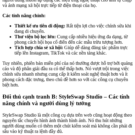
và ảnh mạng xã hội trực tiếp từ điện thoại của họ.
Các tính năng chính:
Thiết kế ưu tiên di động:
Rất tiện lợi cho việc chỉnh sửa khi
đang di chuyển.
Thư viện bộ lọc lớn:
Cung cấp nhiều hiệu ứng đa dạng, từ
phong cách hội họa cổ điển đến các mẫu trừu tượng hơn.
Tích hợp chia sẻ xã hội:
Giúp dễ dàng đăng tác phẩm trực
tiếp lên Instagram, TikTok và các nền tảng khác.
Tuy nhiên, phiên bản miễn phí của nó thường được hỗ trợ bởi quảng
cáo và độ phân giải đầu ra có thể thấp hơn. Nó vượt trội trong việc
chỉnh sửa nhanh nhưng cung cấp ít kiểm soát nghệ thuật hơn và ít
phong cách đặc trưng, theo chủ đề hơn so với các công cụ chuyên
biệt hơn.
Đối thủ cạnh tranh B: StyleSwap Studio – Các tính
năng chính và người dùng lý tưởng
StyleSwap Studio là một công cụ dựa trên web cũng hoạt động theo
nguyên tắc chuyển hình ảnh thành hình ảnh. Nó thu hút những
người dùng muốn có thêm một chút kiểm soát mà không cần phải đi
sâu vào kỹ thuật ra lệnh đầy đủ.