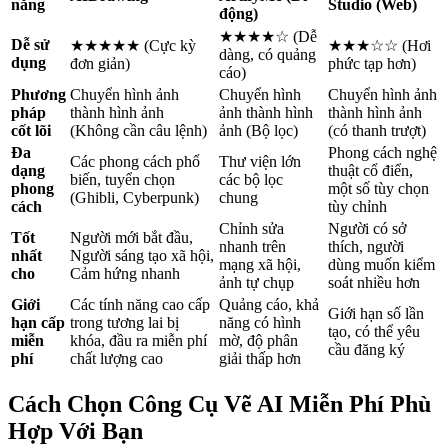
năng
Studio (Web)
động)
★★★★☆ (Dễ
Dễ sử
★★★★★ (Cực kỳ
★★★☆☆ (Hơi
dàng, có quảng
dụng
đơn giản)
phức tạp hơn)
cáo)
Phương
Chuyển hình ảnh
Chuyển hình
Chuyển hình ảnh
pháp
thành hình ảnh
ảnh thành hình
thành hình ảnh
cốt lõi
(Không cần câu lệnh)
ảnh (Bộ lọc)
(có thanh trượt)
Đa
Phong cách nghệ
Các phong cách phổ
Thư viện lớn
dạng
thuật cổ điển,
biến, tuyển chọn
các bộ lọc
phong
một số tùy chọn
(Ghibli, Cyberpunk)
chung
cách
tùy chỉnh
Chỉnh sửa
Người có sở
Tốt
Người mới bắt đầu,
nhanh trên
thích, người
nhất
Người sáng tạo xã hội,
mạng xã hội,
dùng muốn kiểm
cho
Cảm hứng nhanh
ảnh tự chụp
soát nhiều hơn
Giới
Các tính năng cao cấp
Quảng cáo, khả
Giới hạn số lần
hạn cấp
trong tương lai bị
năng có hình
tạo, có thể yêu
miễn
khóa, đầu ra miễn phí
mờ, độ phân
cầu đăng ký
phí
chất lượng cao
giải thấp hơn
Cách Chọn Công Cụ Vẽ AI Miễn Phí Phù
Hợp Với Bạn