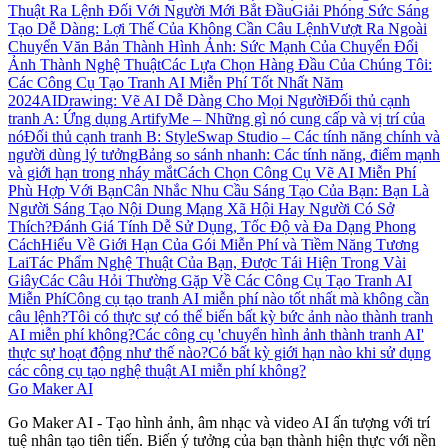
Thuật Ra Lệnh Đối Với Người Mới Bắt Đầu
Giải Phóng Sức Sáng
Tạo Dễ Dàng: Lợi Thế Của Không Cần Câu Lệnh
Vượt Ra Ngoài
Chuyển Văn Bản Thành Hình Ảnh: Sức Mạnh Của Chuyển Đổi
Ảnh Thành Nghệ Thuật
Các Lựa Chọn Hàng Đầu Của Chúng Tôi:
Các Công Cụ Tạo Tranh AI Miễn Phí Tốt Nhất Năm
2024
AIDrawing: Vẽ AI Dễ Dàng Cho Mọi Người
Đối thủ cạnh
tranh A: Ứng dụng ArtifyMe – Những gì nó cung cấp và vị trí của
nó
Đối thủ cạnh tranh B: StyleSwap Studio – Các tính năng chính và
người dùng lý tưởng
Bảng so sánh nhanh: Các tính năng, điểm mạnh
và giới hạn trong nháy mắt
Cách Chọn Công Cụ Vẽ AI Miễn Phí
Phù Hợp Với Bạn
Cân Nhắc Nhu Cầu Sáng Tạo Của Bạn: Bạn Là
Người Sáng Tạo Nội Dung Mạng Xã Hội Hay Người Có Sở
Thích?
Đánh Giá Tính Dễ Sử Dụng, Tốc Độ và Đa Dạng Phong
Cách
Hiểu Về Giới Hạn Của Gói Miễn Phí và Tiềm Năng Tương
Lai
Tác Phẩm Nghệ Thuật Của Bạn, Được Tái Hiện Trong Vài
Giây
Các Câu Hỏi Thường Gặp Về Các Công Cụ Tạo Tranh AI
Miễn Phí
Công cụ tạo tranh AI miễn phí nào tốt nhất mà không cần
câu lệnh?
Tôi có thực sự có thể biến bất kỳ bức ảnh nào thành tranh
AI miễn phí không?
Các công cụ 'chuyển hình ảnh thành tranh AI'
thực sự hoạt động như thế nào?
Có bất kỳ giới hạn nào khi sử dụng
các công cụ tạo nghệ thuật AI miễn phí không?
Go Maker AI
Go Maker AI - Tạo hình ảnh, âm nhạc và video AI ấn tượng với trí
tuệ nhân tạo tiên tiến. Biến ý tưởng của bạn thành hiện thực với nền