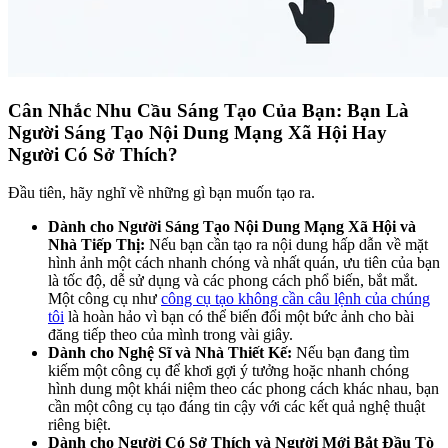
Cân Nhắc Nhu Cầu Sáng Tạo Của Bạn: Bạn Là
Người Sáng Tạo Nội Dung Mạng Xã Hội Hay
Người Có Sở Thích?
Đầu tiên, hãy nghĩ về những gì bạn muốn tạo ra.
Dành cho Người Sáng Tạo Nội Dung Mạng Xã Hội và
Nhà Tiếp Thị:
Nếu bạn cần tạo ra nội dung hấp dẫn về mặt
hình ảnh một cách nhanh chóng và nhất quán, ưu tiên của bạn
là tốc độ, dễ sử dụng và các phong cách phổ biến, bắt mắt.
Một công cụ như
công cụ tạo không cần câu lệnh của chúng
tôi
là hoàn hảo vì bạn có thể biến đổi một bức ảnh cho bài
đăng tiếp theo của mình trong vài giây.
Dành cho Nghệ Sĩ và Nhà Thiết Kế:
Nếu bạn đang tìm
kiếm một công cụ để khơi gợi ý tưởng hoặc nhanh chóng
hình dung một khái niệm theo các phong cách khác nhau, bạn
cần một công cụ tạo đáng tin cậy với các kết quả nghệ thuật
riêng biệt.
Dành cho Người Có Sở Thích và Người Mới Bắt Đầu Tò