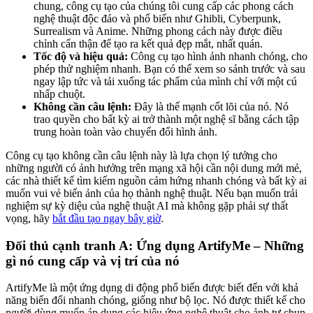
chung, công cụ tạo của chúng tôi cung cấp các phong cách
nghệ thuật độc đáo và phổ biến như Ghibli, Cyberpunk,
Surrealism và Anime. Những phong cách này được điều
chỉnh cẩn thận để tạo ra kết quả đẹp mắt, nhất quán.
Tốc độ và hiệu quả:
Công cụ tạo hình ảnh nhanh chóng, cho
phép thử nghiệm nhanh. Bạn có thể xem so sánh trước và sau
ngay lập tức và tải xuống tác phẩm của mình chỉ với một cú
nhấp chuột.
Không cần câu lệnh:
Đây là thế mạnh cốt lõi của nó. Nó
trao quyền cho bất kỳ ai trở thành một nghệ sĩ bằng cách tập
trung hoàn toàn vào chuyển đổi hình ảnh.
Công cụ tạo không cần câu lệnh này là lựa chọn lý tưởng cho
những người có ảnh hưởng trên mạng xã hội cần nội dung mới mẻ,
các nhà thiết kế tìm kiếm nguồn cảm hứng nhanh chóng và bất kỳ ai
muốn vui vẻ biến ảnh của họ thành nghệ thuật. Nếu bạn muốn trải
nghiệm sự kỳ diệu của nghệ thuật AI mà không gặp phải sự thất
vọng, hãy
bắt đầu tạo ngay bây giờ
.
Đối thủ cạnh tranh A: Ứng dụng ArtifyMe – Những
gì nó cung cấp và vị trí của nó
ArtifyMe là một ứng dụng di động phổ biến được biết đến với khả
năng biến đổi nhanh chóng, giống như bộ lọc. Nó được thiết kế cho
người dùng muốn áp dụng các hiệu ứng nghệ thuật cho ảnh tự chụp