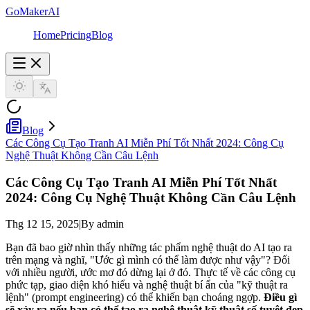
GoMakerAI
Home
Pricing
Blog
Blog
Các Công Cụ Tạo Tranh AI Miễn Phí Tốt Nhất 2024: Công Cụ
Nghệ Thuật Không Cần Câu Lệnh
Các Công Cụ Tạo Tranh AI Miễn Phí Tốt Nhất
2024: Công Cụ Nghệ Thuật Không Cần Câu Lệnh
Thg 12 15, 2025
|
By admin
Bạn đã bao giờ nhìn thấy những tác phẩm nghệ thuật do AI tạo ra
trên mạng và nghĩ, "Ước gì mình có thể làm được như vậy"? Đối
với nhiều người, ước mơ đó dừng lại ở đó. Thực tế về các công cụ
phức tạp, giao diện khó hiểu và nghệ thuật bí ẩn của "kỹ thuật ra
lệnh" (prompt engineering) có thể khiến bạn choáng ngợp.
Điều gì
sẽ xảy ra nếu bạn có thể tạo ra nghệ thuật kỹ thuật số tuyệt đẹp