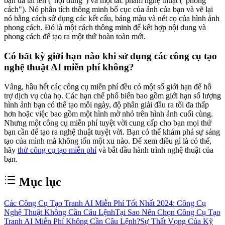
bạn đã tải lên ("nội dung") và một tác phẩm nghệ thuật ("phong
cách"). Nó phân tích thông minh bố cục của ảnh của bạn và vẽ lại
nó bằng cách sử dụng các kết cấu, bảng màu và nét cọ của hình ảnh
phong cách. Đó là một cách thông minh để kết hợp nội dung và
phong cách để tạo ra một thứ hoàn toàn mới.
Có bất kỳ giới hạn nào khi sử dụng các công cụ tạo
nghệ thuật AI miễn phí không?
Vâng, hầu hết các công cụ miễn phí đều có một số giới hạn để hỗ
trợ dịch vụ của họ. Các hạn chế phổ biến bao gồm giới hạn số lượng
hình ảnh bạn có thể tạo mỗi ngày, độ phân giải đầu ra tối đa thấp
hơn hoặc việc bao gồm một hình mờ nhỏ trên hình ảnh cuối cùng.
Nhưng một công cụ miễn phí tuyệt vời cung cấp cho bạn mọi thứ
bạn cần để tạo ra nghệ thuật tuyệt vời. Bạn có thể khám phá sự sáng
tạo của mình mà không tốn một xu nào. Để xem điều gì là có thể,
hãy
thử công cụ tạo miễn phí
và bắt đầu hành trình nghệ thuật của
bạn.
Mục lục
Các Công Cụ Tạo Tranh AI Miễn Phí Tốt Nhất 2024: Công Cụ
Nghệ Thuật Không Cần Câu Lệnh
Tại Sao Nên Chọn Công Cụ Tạo
Tranh AI Miễn Phí Không Cần Câu Lệnh?
Sự Thất Vọng Của Kỹ