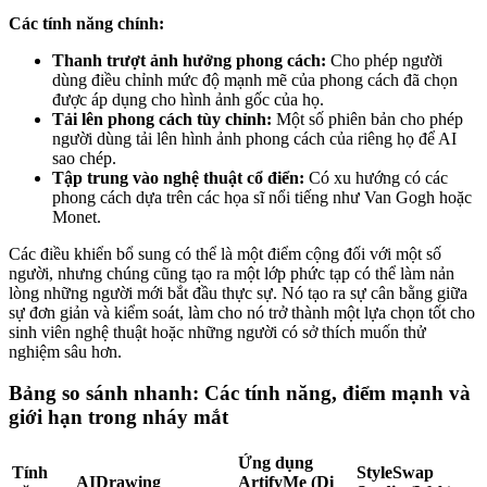
Các tính năng chính:
Thanh trượt ảnh hưởng phong cách:
Cho phép người
dùng điều chỉnh mức độ mạnh mẽ của phong cách đã chọn
được áp dụng cho hình ảnh gốc của họ.
Tải lên phong cách tùy chỉnh:
Một số phiên bản cho phép
người dùng tải lên hình ảnh phong cách của riêng họ để AI
sao chép.
Tập trung vào nghệ thuật cổ điển:
Có xu hướng có các
phong cách dựa trên các họa sĩ nổi tiếng như Van Gogh hoặc
Monet.
Các điều khiển bổ sung có thể là một điểm cộng đối với một số
người, nhưng chúng cũng tạo ra một lớp phức tạp có thể làm nản
lòng những người mới bắt đầu thực sự. Nó tạo ra sự cân bằng giữa
sự đơn giản và kiểm soát, làm cho nó trở thành một lựa chọn tốt cho
sinh viên nghệ thuật hoặc những người có sở thích muốn thử
nghiệm sâu hơn.
Bảng so sánh nhanh: Các tính năng, điểm mạnh và
giới hạn trong nháy mắt
Ứng dụng
Tính
StyleSwap
AIDrawing
ArtifyMe (Di