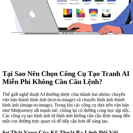
Tại Sao Nên Chọn Công Cụ Tạo Tranh AI
Miễn Phí Không Cần Câu Lệnh?
Thế giới nghệ thuật AI thường được chia thành hai nhóm: chuyển
văn bản thành hình ảnh (text-to-image) và chuyển hình ảnh thành
hình ảnh (image-to-image). Trong khi các công cụ dựa trên văn bản
như Midjourney rất mạnh mẽ, chúng lại có đường cong học tập dốc.
Các công cụ tạo hình ảnh từ hình ảnh không cần câu lệnh mang đến
một con đường trực quan và dễ tiếp cận hơn để sáng tạo.
Sự Thất Vọng Của Kỹ Thuật Ra Lệnh Đối Với