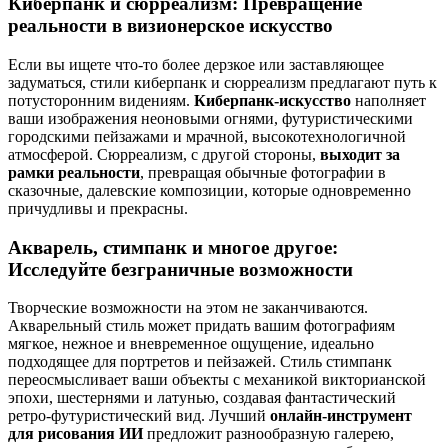
Киберпанк и сюрреализм: Превращение
реальности в визионерское искусство
Если вы ищете что-то более дерзкое или заставляющее
задуматься, стили киберпанк и сюрреализм предлагают путь к
потусторонним видениям.
Киберпанк-искусство
наполняет
ваши изображения неоновыми огнями, футуристическими
городскими пейзажами и мрачной, высокотехнологичной
атмосферой. Сюрреализм, с другой стороны,
выходит за
рамки реальности
, превращая обычные фотографии в
сказочные, далевские композиции, которые одновременно
причудливы и прекрасны.
Акварель, стимпанк и многое другое:
Исследуйте безграничные возможности
Творческие возможности на этом не заканчиваются.
Акварельный стиль может придать вашим фотографиям
мягкое, нежное и вневременное ощущение, идеально
подходящее для портретов и пейзажей. Стиль стимпанк
переосмысливает ваши объекты с механикой викторианской
эпохи, шестернями и латунью, создавая фантастический
ретро-футуристический вид. Лучший
онлайн-инструмент
для рисования ИИ
предложит разнообразную галерею,