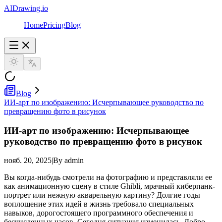
AIDrawing.io
Home
Pricing
Blog
Blog
ИИ-арт по изображению: Исчерпывающее руководство по
превращению фото в рисунок
ИИ-арт по изображению: Исчерпывающее
руководство по превращению фото в рисунок
нояб. 20, 2025
|
By admin
Вы когда-нибудь смотрели на фотографию и представляли ее
как анимационную сцену в стиле Ghibli, мрачный киберпанк-
портрет или нежную акварельную картину? Долгие годы
воплощение этих идей в жизнь требовало специальных
навыков, дорогостоящего программного обеспечения и
бесчисленных часов. Сегодня ситуация изменилась. Добро