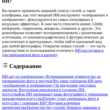
ИИ?
Вы можете применить широкий спектр стилей, и такие
платформы, как этот мощный ИИ-инструмент «изображение в
изображение», фокусируются на самых популярных и
визуально эффектных. К ним часто относятся аниме, Ghibli,
киберпанк, сюрреализм, акварель, стимпанк и другие. Это
разнообразие позволяет экспериментировать с различными
эстетиками, от кинематографических и футуристических до
классических и причудливых, чтобы найти идеальный вид
для любой фотографии. Открытие новых стилей — это часть
удовольствия от использования отличного
ИИ-инструмента
для превращения фото в картину
.
Содержание
ИИ-арт по изображению: Исчерпывающее руководство по
превращению фото в рисунок
Что такое генерация ИИ-арта
«изображение в изображение»?
За пределами текстовых
запросов: Визуальная революция в создании ИИ-
искусства
Как ИИ превращает ваши фотографии в уникальные
произведения искусства
Почему стоит превращать фото в
искусство с помощью ИИ? Изучаем ключевые
преимущества
Творчество без усилий: Никаких навыков и