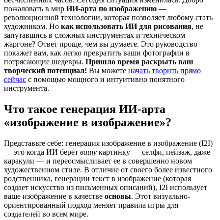
пожаловать в мир
ИИ-арта по изображению
—
революционной технологии, которая позволяет любому стать
художником. Но
как использовать ИИ для рисования
, не
запутавшись в сложных инструментах и техническом
жаргоне? Ответ проще, чем вы думаете. Это руководство
покажет вам, как легко превратить ваши фотографии в
потрясающие шедевры.
Пришло время раскрыть ваш
творческий потенциал!
Вы можете
начать творить прямо
сейчас
с помощью мощного и интуитивно понятного
инструмента.
Что такое генерация ИИ-арта
«изображение в изображение»?
Представьте себе: генерация изображение в изображение (I2I)
— это когда ИИ берет
вашу
картинку — селфи, пейзаж, даже
каракули — и переосмысливает ее в совершенно новом
художественном стиле. В отличие от своего более известного
родственника, генерации текст в изображение (которая
создает искусство из письменных описаний), I2I использует
ваше изображение в качестве
основы
. Этот визуально-
ориентированный подход меняет правила игры для
создателей во всем мире.