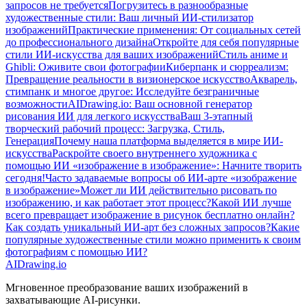
запросов не требуется
Погрузитесь в разнообразные
художественные стили: Ваш личный ИИ-стилизатор
изображений
Практические применения: От социальных сетей
до профессионального дизайна
Откройте для себя популярные
стили ИИ-искусства для ваших изображений
Стиль аниме и
Ghibli: Оживите свои фотографии
Киберпанк и сюрреализм:
Превращение реальности в визионерское искусство
Акварель,
стимпанк и многое другое: Исследуйте безграничные
возможности
AIDrawing.io: Ваш основной генератор
рисования ИИ для легкого искусства
Ваш 3-этапный
творческий рабочий процесс: Загрузка, Стиль,
Генерация
Почему наша платформа выделяется в мире ИИ-
искусства
Раскройте своего внутреннего художника с
помощью ИИ «изображение в изображение»: Начните творить
сегодня!
Часто задаваемые вопросы об ИИ-арте «изображение
в изображение»
Может ли ИИ действительно рисовать по
изображению, и как работает этот процесс?
Какой ИИ лучше
всего превращает изображение в рисунок бесплатно онлайн?
Как создать уникальный ИИ-арт без сложных запросов?
Какие
популярные художественные стили можно применить к своим
фотографиям с помощью ИИ?
AIDrawing.io
Мгновенное преобразование ваших изображений в
захватывающие AI-рисунки.