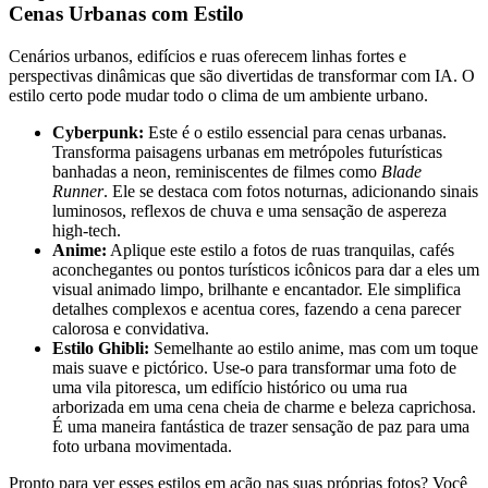
Cenas Urbanas com Estilo
Cenários urbanos, edifícios e ruas oferecem linhas fortes e
perspectivas dinâmicas que são divertidas de transformar com IA. O
estilo certo pode mudar todo o clima de um ambiente urbano.
Cyberpunk:
Este é o estilo essencial para cenas urbanas.
Transforma paisagens urbanas em metrópoles futurísticas
banhadas a neon, reminiscentes de filmes como
Blade
Runner
. Ele se destaca com fotos noturnas, adicionando sinais
luminosos, reflexos de chuva e uma sensação de aspereza
high-tech.
Anime:
Aplique este estilo a fotos de ruas tranquilas, cafés
aconchegantes ou pontos turísticos icônicos para dar a eles um
visual animado limpo, brilhante e encantador. Ele simplifica
detalhes complexos e acentua cores, fazendo a cena parecer
calorosa e convidativa.
Estilo Ghibli:
Semelhante ao estilo anime, mas com um toque
mais suave e pictórico. Use-o para transformar uma foto de
uma vila pitoresca, um edifício histórico ou uma rua
arborizada em uma cena cheia de charme e beleza caprichosa.
É uma maneira fantástica de trazer sensação de paz para uma
foto urbana movimentada.
Pronto para ver esses estilos em ação nas suas próprias fotos? Você