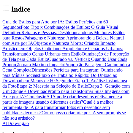
Índice
Guia de Estilos para Arte por IA: Estilos Perfeitos em 60
Segundos
Foto Tipo x Combinações de Estilos: O Guia Visual
Definitivo
Retratos e Pessoas: Desbloqueando os Melhores Estilos
para Rostos
Paisagens e Natureza: Aprimorando a Beleza Natural
com Arte por IA
Objetos e Natureza Morta: Criando Impacto
Artístico em Objetos Cotidianos
Arquitetura e Cenários Urbanos:
Transformando Cenas Urbanas com Estilo
Otimização de Proporção
de Tela para Cada Estilo
Quadrado vs. Vertical: Quando Usar Cada
Proporção para Máximo Impacto
Proporção Paisagem: Capturando a
Cena Completa
Dimensões Perfeitas para Instagram: Otimizando
para Mídias Sociais
Fluxo de Trabalho Rápido: Do Upload ao
Download em Menos de 60 Segundos
Etapa 1: Análise Instantânea
da Foto
Etapa 2: Maestria na Seleção de Estilo
Etapa 3: Geração com
Um Clique e Download
Pronto para Transformar Suas Imagens com
Arte por IA?
Conclusão
A IA pode criar desenhos efetivamente a
partir de imagens usando diferentes estilos?
Qual é a melhor
ferramenta de IA para transformar fotos em desenhos sem
habilidades técnicas?
Como posso criar arte por IA sem prompts se
não sou artístico?
AIDrawing.io