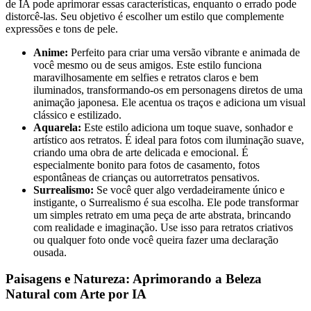
de IA pode aprimorar essas características, enquanto o errado pode
distorcê-las. Seu objetivo é escolher um estilo que complemente
expressões e tons de pele.
Anime:
Perfeito para criar uma versão vibrante e animada de
você mesmo ou de seus amigos. Este estilo funciona
maravilhosamente em selfies e retratos claros e bem
iluminados, transformando-os em personagens diretos de uma
animação japonesa. Ele acentua os traços e adiciona um visual
clássico e estilizado.
Aquarela:
Este estilo adiciona um toque suave, sonhador e
artístico aos retratos. É ideal para fotos com iluminação suave,
criando uma obra de arte delicada e emocional. É
especialmente bonito para fotos de casamento, fotos
espontâneas de crianças ou autorretratos pensativos.
Surrealismo:
Se você quer algo verdadeiramente único e
instigante, o Surrealismo é sua escolha. Ele pode transformar
um simples retrato em uma peça de arte abstrata, brincando
com realidade e imaginação. Use isso para retratos criativos
ou qualquer foto onde você queira fazer uma declaração
ousada.
Paisagens e Natureza: Aprimorando a Beleza
Natural com Arte por IA