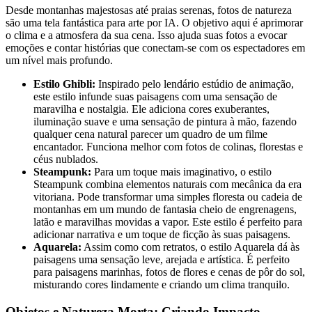
Desde montanhas majestosas até praias serenas, fotos de natureza
são uma tela fantástica para arte por IA. O objetivo aqui é aprimorar
o clima e a atmosfera da sua cena. Isso ajuda suas fotos a evocar
emoções e contar histórias que conectam-se com os espectadores em
um nível mais profundo.
Estilo Ghibli:
Inspirado pelo lendário estúdio de animação,
este estilo infunde suas paisagens com uma sensação de
maravilha e nostalgia. Ele adiciona cores exuberantes,
iluminação suave e uma sensação de pintura à mão, fazendo
qualquer cena natural parecer um quadro de um filme
encantador. Funciona melhor com fotos de colinas, florestas e
céus nublados.
Steampunk:
Para um toque mais imaginativo, o estilo
Steampunk combina elementos naturais com mecânica da era
vitoriana. Pode transformar uma simples floresta ou cadeia de
montanhas em um mundo de fantasia cheio de engrenagens,
latão e maravilhas movidas a vapor. Este estilo é perfeito para
adicionar narrativa e um toque de ficção às suas paisagens.
Aquarela:
Assim como com retratos, o estilo Aquarela dá às
paisagens uma sensação leve, arejada e artística. É perfeito
para paisagens marinhas, fotos de flores e cenas de pôr do sol,
misturando cores lindamente e criando um clima tranquilo.
Objetos e Natureza Morta: Criando Impacto