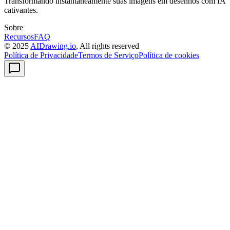
Transformando instantaneamente suas imagens em desenhos com IA
cativantes.
Sobre
Recursos
FAQ
© 2025
AIDrawing.io
, All rights reserved
Política de Privacidade
Termos de Serviço
Política de cookies