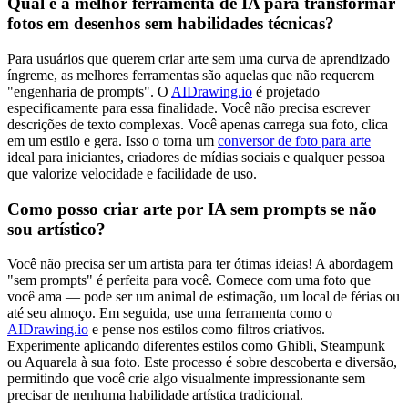
Qual é a melhor ferramenta de IA para transformar
fotos em desenhos sem habilidades técnicas?
Para usuários que querem criar arte sem uma curva de aprendizado
íngreme, as melhores ferramentas são aquelas que não requerem
"engenharia de prompts". O
AIDrawing.io
é projetado
especificamente para essa finalidade. Você não precisa escrever
descrições de texto complexas. Você apenas carrega sua foto, clica
em um estilo e gera. Isso o torna um
conversor de foto para arte
ideal para iniciantes, criadores de mídias sociais e qualquer pessoa
que valorize velocidade e facilidade de uso.
Como posso criar arte por IA sem prompts se não
sou artístico?
Você não precisa ser um artista para ter ótimas ideias! A abordagem
"sem prompts" é perfeita para você. Comece com uma foto que
você ama — pode ser um animal de estimação, um local de férias ou
até seu almoço. Em seguida, use uma ferramenta como o
AIDrawing.io
e pense nos estilos como filtros criativos.
Experimente aplicando diferentes estilos como Ghibli, Steampunk
ou Aquarela à sua foto. Este processo é sobre descoberta e diversão,
permitindo que você crie algo visualmente impressionante sem
precisar de nenhuma habilidade artística tradicional.